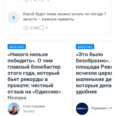
Какой будет зима, можно узнать по погоде 7
5
августа — важные приметы
5 958
5
МНЕНИЕ
МНЕНИЕ
«Никого нельзя
«Это было
победить». О чем
безобразно». П
главный блокбастер
площади Рево
этого года, который
исчезли цирки 
бьет рекорды в
маленькие дет
прокате: честный
которые делаю
отзыв на «Одиссею»
удобнее
Нолана
Стас Соколов
Редакция «Чит
Эксперт