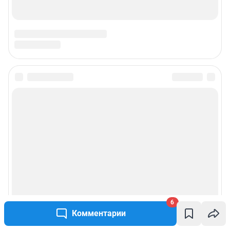
Техподдержка
Предвыборная агитация
Статистика канала в MAX
Все города сети
Мобильное приложение
Google Play
App Store
RuStore
6
Комментарии
Мы в соцсетях