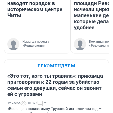
наводят порядок в
площади Рево
историческом центре
исчезли цирки 
Читы
маленькие дет
которые делаю
удобнее
Команда проекта
Команда проек
«Редколлегия»
«Редколлегия»
РЕКОМЕНДУЕМ
«Это тот, кого ты травила»: прикамца
приговорили к 22 годам за убийство
семьи его девушки, сейчас он звонит
ей с угрозами
12 часов
10 877
21
«Все еще в шоке»: сыну Трусовой исполнился год —