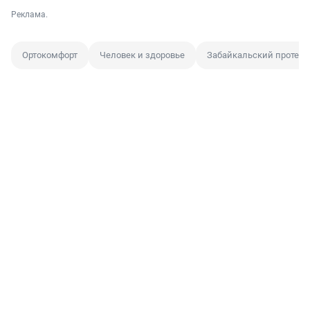
Реклама.
Ортокомфорт
Человек и здоровье
Забайкальский протезн