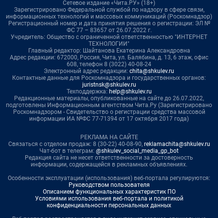
Сетевое издание «Чита.РУ» (18+)
Зарегистрировано Федеральной службой по надзору в сфере связи,
информационных технологий и массовых коммуникаций (Роскомнадзор)
Регистрационный номер и дата принятия решения о регистрации: ЭЛ №
ФС 77 – 83657 от 26.07.2022 г.
Учредитель: Общество с ограниченной ответственностью "ИНТЕРНЕТ
ТЕХНОЛОГИИ"
Главный редактор: Шайтанова Екатерина Александровна
Адрес редакции: 672000, Россия, Чита, ул. Балябина, д. 13, 6 этаж, офис
608, телефон 8 (3022) 40-08-24
Электронный адрес редакции:
chita@shkulev.ru
Контактные данные для Роскомнадзора и государственных органов:
juristnsk@shkulev.ru
Техподдержка:
help@shkulev.ru
Редакционные материалы, опубликованные на сайте до 26.07.2022,
подготовлены Информационным агентством Чита.Ру (Зарегистрировано
Роскомнадзором - Свидетельство о регистрации средства массовой
информации ИА №ФС 77-71394 от 17 октября 2017 года)
РЕКЛАМА НА САЙТЕ
Связаться с отделом продаж: 8 (30-22) 40-08-90,
reklamachita@shkulev.ru
Чат-бот в телеграм:
@shkulev_social_media_gp_bot
Редакция сайта не несет ответственности за достоверность
информации, содержащейся в рекламных объявлениях.
Особенности эксплуатации (использования) веб-портала регулируются:
Руководством пользователя
Описанием функциональных характеристик ПО
Условиями использования веб-портала и политикой
конфиденциальности персональных данных