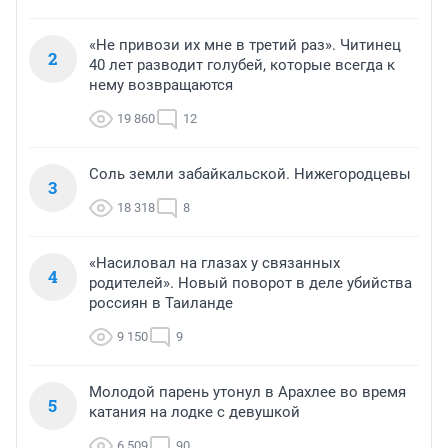
«Не привози их мне в третий раз». Читинец
2
40 лет разводит голубей, которые всегда к
нему возвращаются
19 860
12
Соль земли забайкальской. Нижегородцевы
3
18 318
8
«Насиловал на глазах у связанных
4
родителей». Новый поворот в деле убийства
россиян в Таиланде
9 150
9
Молодой парень утонул в Арахлее во время
5
катания на лодке с девушкой
6 509
90