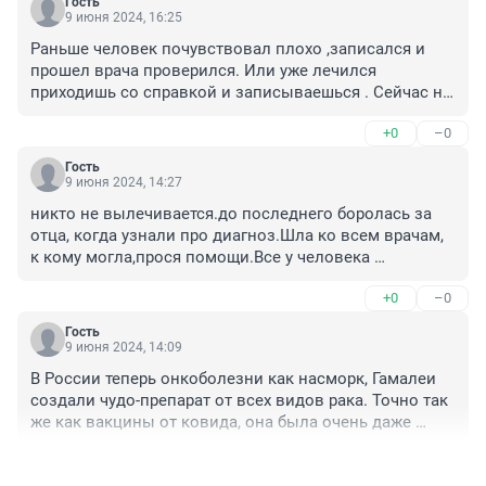
Гость
9 июня 2024, 16:25
Раньше человек почувствовал плохо ,записался и 
прошел врача проверился. Или уже лечился 
приходишь со справкой и записываешься . Сейчас не 
сможешь записаться так тебя погоняют месяца 2 и 
+0
–0
может повезет ,что попадешь к врачу. Почему 
сделали ,что это решает терапевт надо тебе к 
Гость
онкологу или нет . А потом удивляемся почему так 
9 июня 2024, 14:27
поздно. Потому что столько препятствий чтобы 
никто не вылечивается.до последнего боролась за 
попасть к онкологу.
отца, когда узнали про диагноз.Шла ко всем врачам, 
к кому могла,прося помощи.Все у человека 
расписано свыше, и мы не можем этим 
+0
–0
управлять.Вижу сон, как умершая мама, моет пол в 
его комнате, через 4 дня отец ушел из жизни, 
Гость
находясь в реанимации.Осталась память.Сколько 
9 июня 2024, 14:09
отмеряно, столько и живем.
В России теперь онкоболезни как насморк, Гамалеи 
создали чудо-препарат от всех видов рака. Точно так 
же как вакцины от ковида, она была очень даже 
полезна, в чем убедились многие покойные.
+0
–0