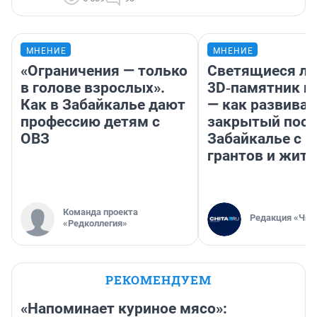
МНЕНИЕ
МНЕНИЕ
«Ограничения — только
Светящиеся ла
в голове взрослых».
3D‑памятник и
Как в Забайкалье дают
— как развивае
профессию детям с
закрытый посе
ОВЗ
Забайкалье с 
грантов и жите
Команда проекта
Редакция «Чит
«Редколлегия»
РЕКОМЕНДУЕМ
«Напоминает куриное мясо»: