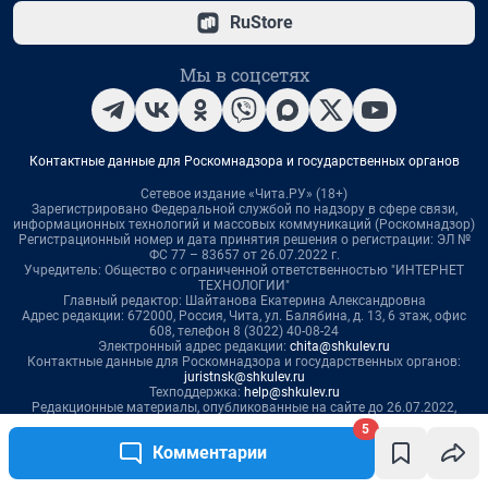
RuStore
Мы в соцсетях
Контактные данные для Роскомнадзора и государственных органов
Сетевое издание «Чита.РУ» (18+)
Зарегистрировано Федеральной службой по надзору в сфере связи,
информационных технологий и массовых коммуникаций (Роскомнадзор)
Регистрационный номер и дата принятия решения о регистрации: ЭЛ №
ФС 77 – 83657 от 26.07.2022 г.
Учредитель: Общество с ограниченной ответственностью "ИНТЕРНЕТ
ТЕХНОЛОГИИ"
Главный редактор: Шайтанова Екатерина Александровна
Адрес редакции: 672000, Россия, Чита, ул. Балябина, д. 13, 6 этаж, офис
608, телефон 8 (3022) 40-08-24
Электронный адрес редакции:
chita@shkulev.ru
Контактные данные для Роскомнадзора и государственных органов:
juristnsk@shkulev.ru
Техподдержка:
help@shkulev.ru
Редакционные материалы, опубликованные на сайте до 26.07.2022,
подготовлены Информационным агентством Чита.Ру (Зарегистрировано
5
Роскомнадзором - Свидетельство о регистрации средства массовой
Комментарии
информации ИА №ФС 77-71394 от 17 октября 2017 года)