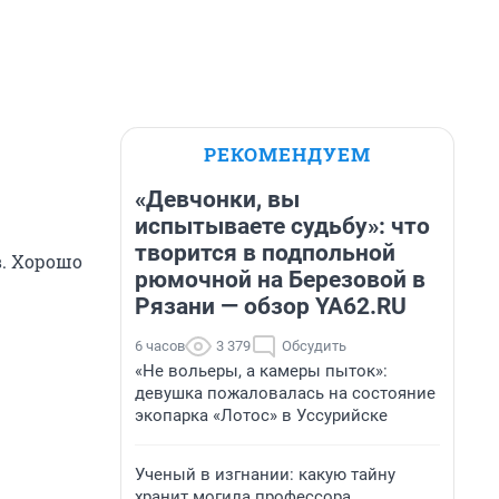
РЕКОМЕНДУЕМ
«Девчонки, вы
испытываете судьбу»: что
творится в подпольной
в. Хорошо
рюмочной на Березовой в
Рязани — обзор YA62.RU
6 часов
3 379
Обсудить
«Не вольеры, а камеры пыток»:
девушка пожаловалась на состояние
экопарка «Лотос» в Уссурийске
Ученый в изгнании: какую тайну
хранит могила профессора