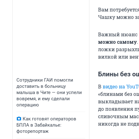
Вам потребуетс
Чашку можно за
Важный нюанс
можно самому
ложки разрыхли
вилкой или вен
Блины без о
Сотрудники ГАИ помогли
В
видео на YouT
доставить в больницу
малыша в Чите — они успели
«блинами без о
вовремя, и ему сделали
выкладывает на
операцию
до появления п
сливочным масл
Как готовят операторов
никогда не под
БПЛА в Забайкалье:
фоторепортаж