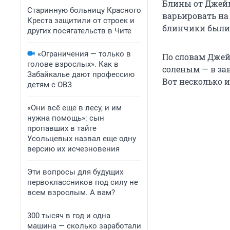
Блины от Джей
Старинную больницу Красного
варьировать на 
Креста защитили от строек и
блинчики были т
других посягательств в Чите
«Ограничения — только в
По словам Джей
голове взрослых». Как в
соленым — в зав
Забайкалье дают профессию
Вот несколько и
детям с ОВЗ
«Они всё еще в лесу, и им
нужна помощь»: сын
пропавших в тайге
Усольцевых назвал еще одну
версию их исчезновения
Эти вопросы для будущих
первоклассников под силу не
всем взрослым. А вам?
300 тысяч в год и одна
машина — сколько заработали