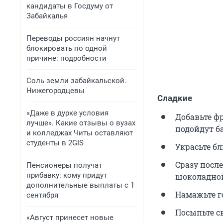
кандидаты в Госдуму от
Забайкалья
Переводы россиян начнут
блокировать по одной
причине: подробности
Соль земли забайкальской.
Нижегородцевы
Сладкие
«Даже в дурке условия
Добавьте ф
лучше». Какие отзывы о вузах
подойдут б
и колледжах Читы оставляют
студенты в 2GIS
Украсьте б
Сразу после
Пенсионеры получат
прибавку: кому придут
шоколадно
дополнительные выплаты с 1
Намажьте г
сентября
Посыпьте с
«Август принесет новые