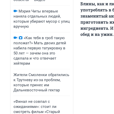
Блины, как и лю
употреблять в 
Мэрия Читы впервые
знаменитый анг
наняла отдельных людей,
которые убирают мусор с улиц
приготовить их
вручную
ингредиента. И
обед и на ужин
«Как тебя в гроб такую
положат?» Мать двоих детей
набила первую татуировку в
50 лет — зачем она это
сделала и что отвечает
хейтерам
Жители Смоленки обратились
к Трутневу из-за проблем,
которые принес им
Дальневосточный гектар
«Финал не совпал с
ожиданиями»: стоит ли
смотреть фильм «Старый