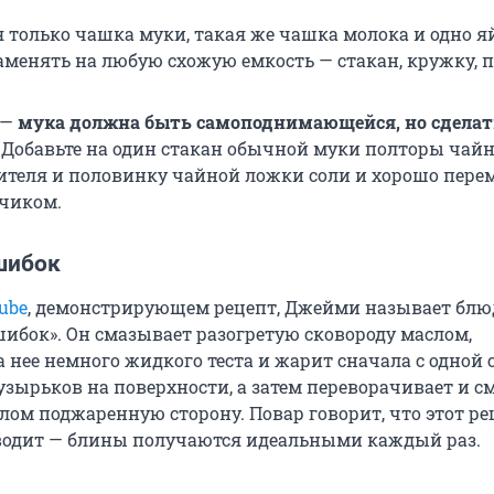
я только чашка муки, такая же чашка молока и одно я
менять на любую схожую емкость — стакан, кружку, п
 —
мука должна быть самоподнимающейся, но сделат
. Добавьте на один стакан обычной муки полторы чай
теля и половинку чайной ложки соли и хорошо пере
чиком.
шибок
ube
, демонстрирующем рецепт, Джейми называет блю
шибок». Он смазывает разогретую сковороду маслом,
 нее немного жидкого теста и жарит сначала с одной
узырьков на поверхности, а затем переворачивает и с
ом поджаренную сторону. Повар говорит, что этот ре
водит — блины получаются идеальными каждый раз.