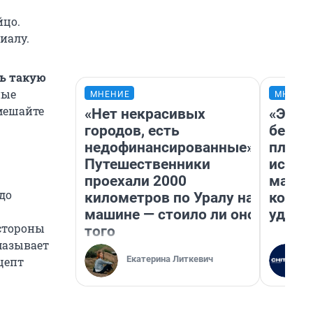
йцо.
иалу.
ь такую
ные
МНЕНИЕ
МНЕНИ
мешайте
«Нет некрасивых
«Это 
городов, есть
безоб
недофинансированные».
площа
Путешественники
исчез
проехали 2000
мален
до
километров по Уралу на
котор
машине — стоило ли оно
удобн
 стороны
того
мазывает
Екатерина Литкевич
цепт