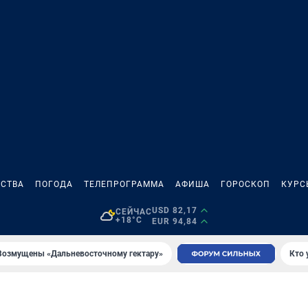
СТВА
ПОГОДА
ТЕЛЕПРОГРАММА
АФИША
ГОРОСКОП
КУРС
USD 82,17
СЕЙЧАС
+18°C
EUR 94,84
Возмущены «Дальневосточному гектару»
Кто 