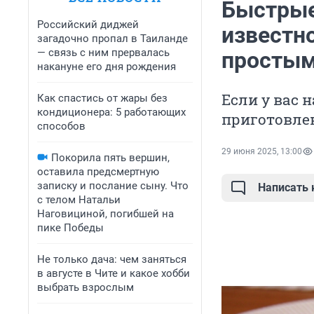
Быстрые
Российский диджей
известн
загадочно пропал в Таиланде
— связь с ним прервалась
простым
накануне его дня рождения
Если у вас 
Как спастись от жары без
кондиционера: 5 работающих
приготовлен
способов
29 июня 2025, 13:00
Покорила пять вершин,
оставила предсмертную
записку и послание сыну. Что
Написать
с телом Натальи
Наговициной, погибшей на
пике Победы
Не только дача: чем заняться
в августе в Чите и какое хобби
выбрать взрослым