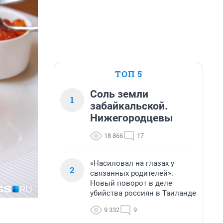
ТОП 5
Соль земли
1
забайкальской.
Нижегородцевы
18 866
17
«Насиловал на глазах у
2
связанных родителей».
Новый поворот в деле
убийства россиян в Таиланде
9 332
9