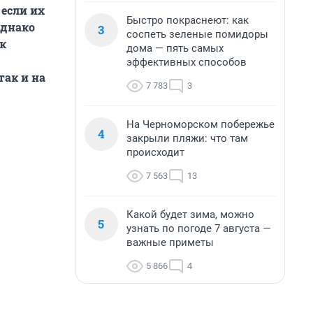
 если их
Быстро покраснеют: как
Однако
3
соспеть зеленые помидоры
к
дома — пять самых
эффективных способов
так и на
7 783
3
На Черноморском побережье
4
закрыли пляжи: что там
происходит
7 563
13
Какой будет зима, можно
5
узнать по погоде 7 августа —
важные приметы
5 866
4