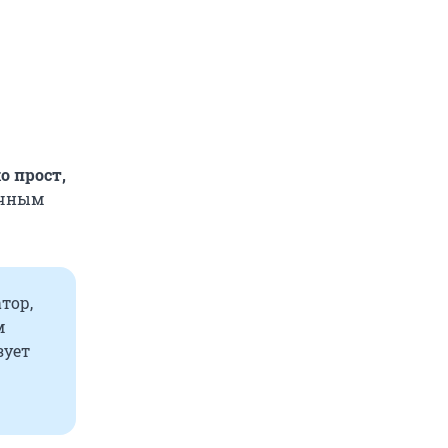
о прост,
ечным
тор,
м
зует