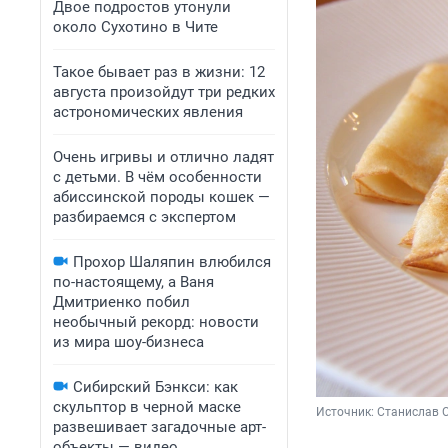
Двое подростов утонули
около Сухотино в Чите
Такое бывает раз в жизни: 12
августа произойдут три редких
астрономических явления
Очень игривы и отлично ладят
с детьми. В чём особенности
абиссинской породы кошек —
разбираемся с экспертом
Прохор Шаляпин влюбился
по-настоящему, а Ваня
Дмитриенко побил
необычный рекорд: новости
из мира шоу-бизнеса
Сибирский Бэнкси: как
скульптор в черной маске
Источник: 
Станислав С
развешивает загадочные арт-
объекты — видео