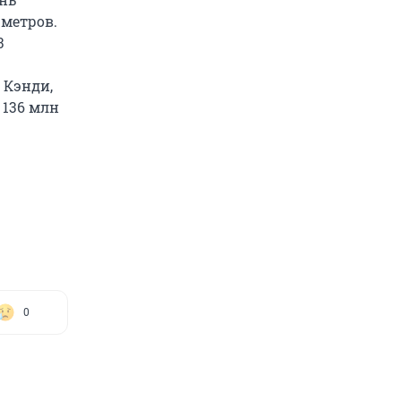
 метров.
3
 Кэнди,
 136 млн
0