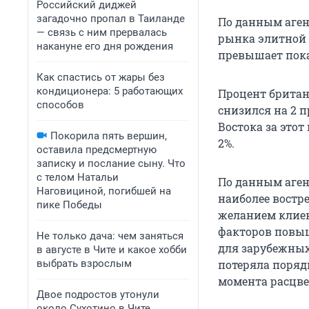
Российский диджей
загадочно пропал в Таиланде
По данным аген
— связь с ним прервалась
рынка элитной 
накануне его дня рождения
превышает показ
Как спастись от жары без
кондиционера: 5 работающих
Процент британс
способов
снизился на 2 
Востока за этот 
Покорила пять вершин,
2%.
оставила предсмертную
записку и послание сыну. Что
с телом Натальи
По данным аген
Наговициной, погибшей на
наиболее востр
пике Победы
желанием клиен
факторов повы
Не только дача: чем заняться
для зарубежных
в августе в Чите и какое хобби
выбрать взрослым
потеряла поряд
момента расцве
Двое подростов утонули
около Сухотино в Чите