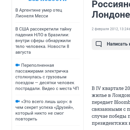
Россиян
В Аргентине умер отец
Лондоне
Лионеля Месси
В США рассекретили тайну
2 февраля 2012, 13:24
падения НЛО в Бразилии:
внутри сферы обнаружили
Написать
тело человека. Новости 8
августа
Переполненная
пассажирами электричка
столкнулась с грузовым
поездом — десятки человек
В IV квартале 2
пострадали. Видео с места ЧП
жилье в Лондоне
«Это всего лишь шоу»: в
передает Bloomb
чем секрет успеха «Друзей»,
связанными с п
который никто не смог
случае победы 
повторить
президентских 