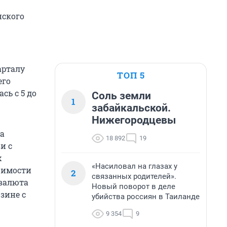
нского
арталу
ТОП 5
его
сь с 5 до
Соль земли
1
забайкальской.
Нижегородцевы
а
18 892
19
и с
х
«Насиловал на глазах у
жимости
2
связанных родителей».
 валюта
Новый поворот в деле
зине с
убийства россиян в Таиланде
9 354
9