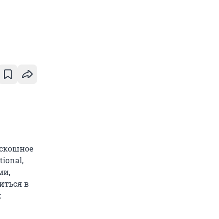
оскошное
ional,
ми,
иться в
х