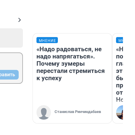
МНЕНИЕ
МНЕНИ
«Надо радоваться, не
«Нико
надо напрягаться».
побед
Почему зумеры
главн
перестали стремиться
этого
равить
к успеху
бьет 
прока
отзыв
Нолан
Станислав Ринчиндабаев