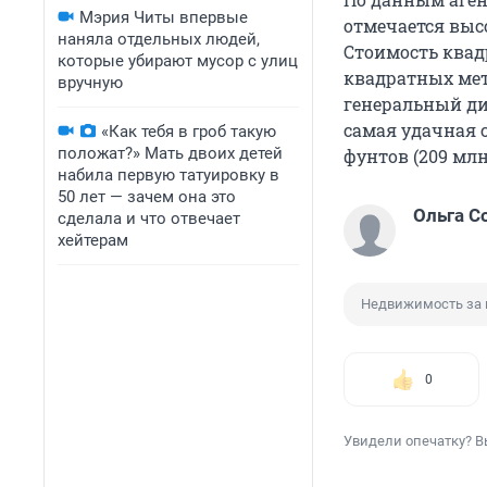
Мэрия Читы впервые
отмечается выс
наняла отдельных людей,
Стоимость квадр
которые убирают мусор с улиц
квадратных метр
вручную
генеральный ди
самая удачная 
«Как тебя в гроб такую
положат?» Мать двоих детей
фунтов (209 млн
набила первую татуировку в
50 лет — зачем она это
Ольга С
сделала и что отвечает
хейтерам
Недвижимость за 
0
Увидели опечатку? В