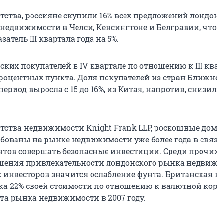
тства, россияне скупили 16% всех предложений лондо
недвижимости в Челси, Кенсингтоне и Белгравии, что
атель III квартала года на 5%.
ких покупателей в IV квартале по отношению к III кв
процентных пункта. Доля покупателей из стран Ближн
период выросла с 15 до 16%, из Китая, напротив, снизила
тства недвижимости Knight Frank LLP, роскошные дом
ебованы на рынке недвижимости уже более года в связ
тов совершать безопасные инвестиции. Среди прочи
шения привлекательности лондонского рынка недви
 инвесторов значится ослабление фунта. Британская
ка 22% своей стоимости по отношению к валютной кор
та рынка недвижимости в 2007 году.