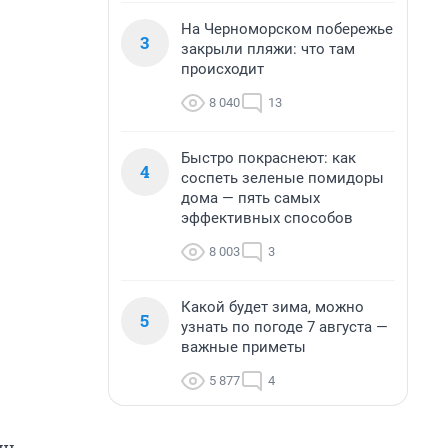
На Черноморском побережье
3
закрыли пляжи: что там
происходит
8 040
13
Быстро покраснеют: как
4
соспеть зеленые помидоры
дома — пять самых
эффективных способов
8 003
3
Какой будет зима, можно
5
узнать по погоде 7 августа —
важные приметы
5 877
4
нь