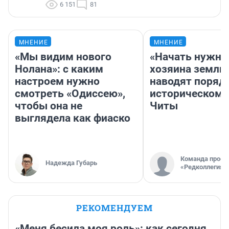
6 151
81
МНЕНИЕ
МНЕНИЕ
«Мы видим нового
«Начать нужно
Нолана»: с каким
хозяина земли»
настроем нужно
наводят поряд
смотреть «Одиссею»,
историческом 
чтобы она не
Читы
выглядела как фиаско
Команда проек
Надежда Губарь
«Редколлегия»
РЕКОМЕНДУЕМ
«Меня бесила моя роль»: как сегодня