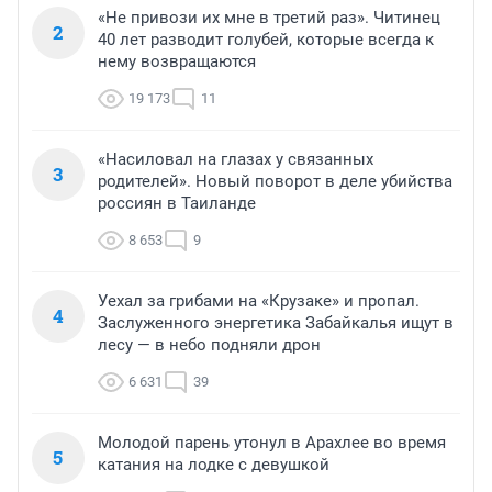
«Не привози их мне в третий раз». Читинец
2
40 лет разводит голубей, которые всегда к
нему возвращаются
19 173
11
«Насиловал на глазах у связанных
3
родителей». Новый поворот в деле убийства
россиян в Таиланде
8 653
9
Уехал за грибами на «Крузаке» и пропал.
4
Заслуженного энергетика Забайкалья ищут в
лесу — в небо подняли дрон
6 631
39
Молодой парень утонул в Арахлее во время
5
катания на лодке с девушкой