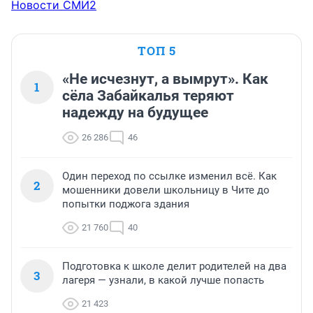
Новости СМИ2
ТОП 5
«Не исчезнут, а вымрут». Как
1
сёла Забайкалья теряют
надежду на будущее
26 286
46
Один переход по ссылке изменил всё. Как
2
мошенники довели школьницу в Чите до
попытки поджога здания
21 760
40
Подготовка к школе делит родителей на два
3
лагеря — узнали, в какой лучше попасть
21 423