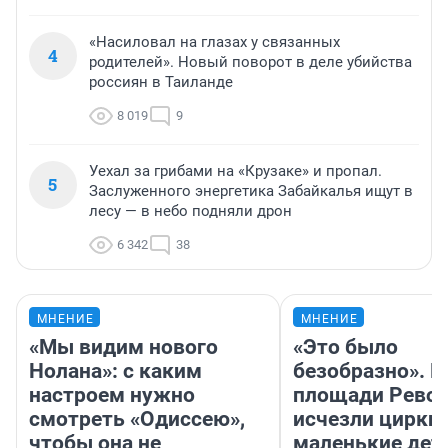
«Насиловал на глазах у связанных
4
родителей». Новый поворот в деле убийства
россиян в Таиланде
8 019
9
Уехал за грибами на «Крузаке» и пропал.
5
Заслуженного энергетика Забайкалья ищут в
лесу — в небо подняли дрон
6 342
38
МНЕНИЕ
МНЕНИЕ
«Мы видим нового
«Это было
Нолана»: с каким
безобразно». П
настроем нужно
площади Рево
смотреть «Одиссею»,
исчезли цирки 
чтобы она не
маленькие дет