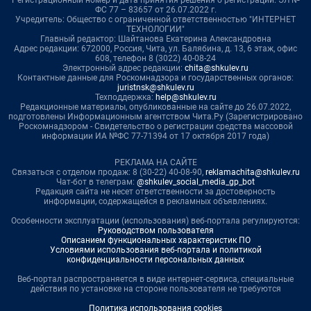
ФС 77 – 83657 от 26.07.2022 г.
Учредитель: Общество с ограниченной ответственностью "ИНТЕРНЕТ
ТЕХНОЛОГИИ"
Главный редактор: Шайтанова Екатерина Александровна
Адрес редакции: 672000, Россия, Чита, ул. Балябина, д. 13, 6 этаж, офис
608, телефон 8 (3022) 40-08-24
Электронный адрес редакции:
chita@shkulev.ru
Контактные данные для Роскомнадзора и государственных органов:
juristnsk@shkulev.ru
Техподдержка:
help@shkulev.ru
Редакционные материалы, опубликованные на сайте до 26.07.2022,
подготовлены Информационным агентством Чита.Ру (Зарегистрировано
Роскомнадзором - Свидетельство о регистрации средства массовой
информации ИА №ФС 77-71394 от 17 октября 2017 года)
РЕКЛАМА НА САЙТЕ
Связаться с отделом продаж: 8 (30-22) 40-08-90,
reklamachita@shkulev.ru
Чат-бот в телеграм:
@shkulev_social_media_gp_bot
Редакция сайта не несет ответственности за достоверность
информации, содержащейся в рекламных объявлениях.
Особенности эксплуатации (использования) веб-портала регулируются:
Руководством пользователя
Описанием функциональных характеристик ПО
Условиями использования веб-портала и политикой
конфиденциальности персональных данных
Веб-портал распространяется в виде интернет-сервиса, специальные
действия по установке на стороне пользователя не требуются
Политика использования cookies