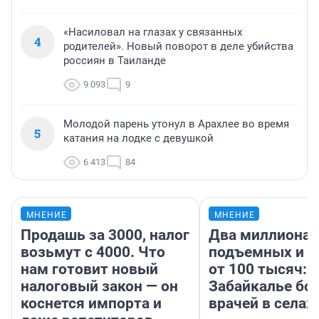
«Насиловал на глазах у связанных
4
родителей». Новый поворот в деле убийства
россиян в Таиланде
9 093
9
Молодой парень утонул в Арахлее во время
5
катания на лодке с девушкой
6 413
84
МНЕНИЕ
МНЕНИЕ
Продашь за 3000, налог
Два миллиона
возьмут с 4000. Что
подъемных и з
нам готовит новый
от 100 тысяч: 
налоговый закон — он
Забайкалье бор
коснется импорта и
врачей в селах