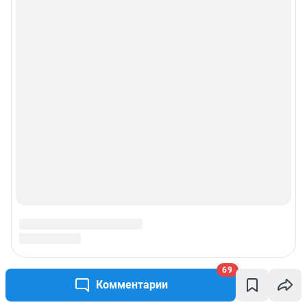
информации, содержащейся в рекламных объявлениях.
Особенности эксплуатации (использования) веб-портала регулируются:
Руководством пользователя
Описанием функциональных характеристик ПО
Условиями использования веб-портала и политикой
конфиденциальности персональных данных
Веб-портал распространяется в виде интернет-сервиса, специальные
действия по установке на стороне пользователя не требуются
Политика использования cookies
Рекомендательные системы
Пользовательское соглашение сервиса «Подписка без баннерной
рекламы»
69
© ООО «Интернет Технологии»
Комментарии