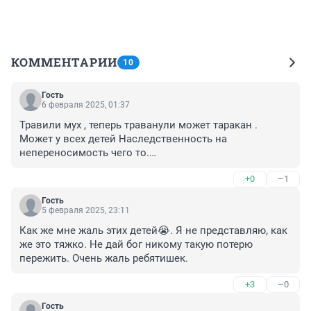
КОММЕНТАРИИ
10
Гость
6 февраля 2025, 01:37
Травили мух , теперь траванули может таракан . 

Может у всех детей Наследственность на 
непереносимость чего то.

Поликлиника это НИ когда не определит.

+0
–1
Сейчас каких только не рождается , не переносят 
молочный белок , белок пшеницы. На этом весь 
Гость
народ жил.
5 февраля 2025, 23:11
Как же мне жаль этих детей😭. Я не представляю, как 
же это тяжко. Не дай бог никому такую потерю 
пережить. Очень жаль ребятишек.
+3
–0
Гость