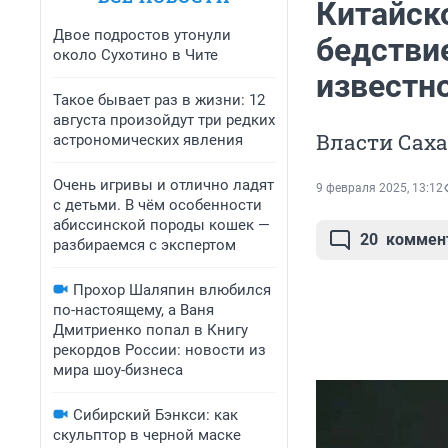
Китайск
Двое подростов утонули
бедствие
около Сухотино в Чите
известно
Такое бывает раз в жизни: 12
августа произойдут три редких
Власти Сах
астрономических явления
Очень игривы и отлично ладят
9 февраля 2025, 13:12
с детьми. В чём особенности
абиссинской породы кошек —
20
коммен
разбираемся с экспертом
Прохор Шаляпин влюбился
по-настоящему, а Ваня
Дмитриенко попал в Книгу
рекордов России: новости из
мира шоу-бизнеса
Сибирский Бэнкси: как
скульптор в черной маске