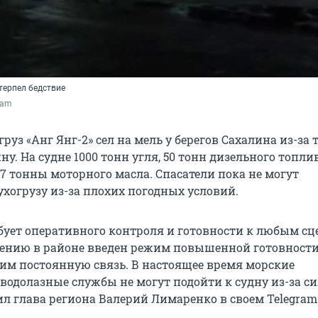
терпел бедствие
ram
руз «Анг Янг-2» сел на мель у берегов Сахалина из-за т
у. На судне 1000 тонн угля, 50 тонн дизельного топлив
,7 тонны моторного масла. Спасатели пока не могут
ухогрузу из-за плохих погодных условий.
бует оперативного контроля и готовности к любым сц
ению в районе введен режим повышенной готовности
м постоянную связь. В настоящее время морские
 водолазные службы не могут подойти к судну из-за с
ил глава региона Валерий Лимаренко в своем Telegram