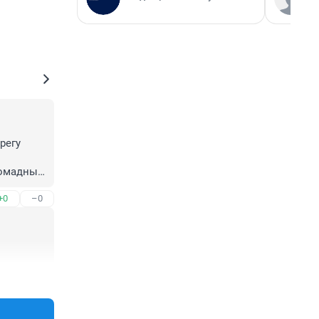
егу 
омадные 
+0
–0
+0
–0