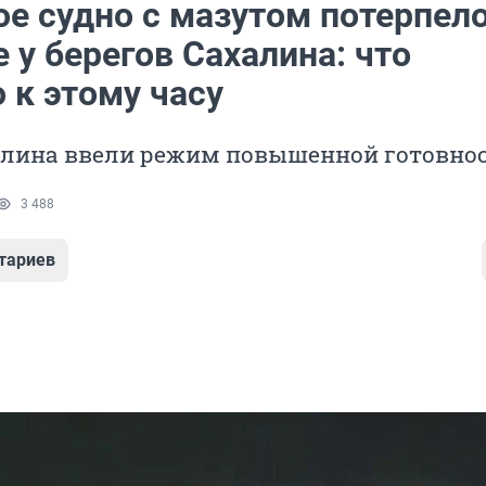
ое судно с мазутом потерпел
 у берегов Сахалина: что
 к этому часу
алина ввели режим повышенной готовно
3 488
тариев