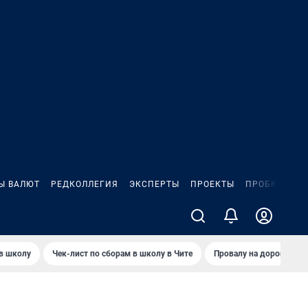
Ы ВАЛЮТ
РЕДКОЛЛЕГИЯ
ЭКСПЕРТЫ
ПРОЕКТЫ
ПРОБКИ
ИГ
 в школу
Чек-лист по сборам в школу в Чите
Провалу на дороге пол