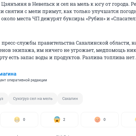
 Цзянъиня в Невельск и сел на мель к югу от города. Р
ли снятии с мели примут, как только улучшатся погод
 около места ЧП дежурят буксиры «Рубин» и «Спасател
пресс-службы правительства Сахалинской области, на
ленов экипажа, им ничего не угрожает, медпомощь ни
орту есть запас воды и продуктов. Разлива топлива нет.
магина
ент оперативной редакции
уз
Сухогруз сел на мель
Сахалин
0
2
0