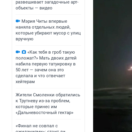
развешивает загадочные арт-
объекты — видео
Мэрия Читы впервые
наняла отдельных людей,
которые убирают мусор с улиц
вручную
«Как тебя в гроб такую
положат?» Мать двоих детей
набила первую татуировку в
50 лет — зачем она это
сделала и что отвечает
хейтерам
Жители Смоленки обратились
к Трутневу из-за проблем,
которые принес им
«Дальневосточный гектар»
«Финал не совпал с
ожиданиями»: стоит ли