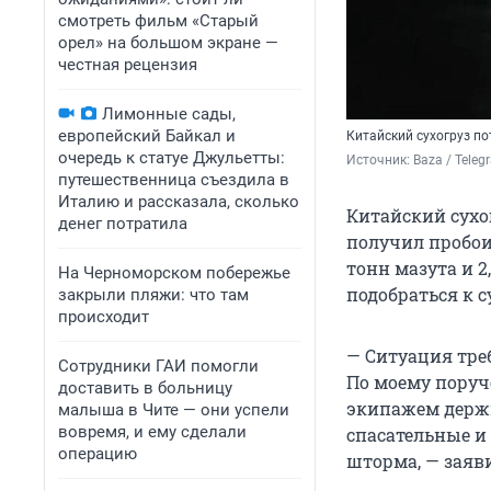
смотреть фильм «Старый
орел» на большом экране —
честная рецензия
Лимонные сады,
европейский Байкал и
Китайский сухогруз по
очередь к статуе Джульетты:
Источник: 
Baza / Teleg
путешественница съездила в
Италию и рассказала, сколько
Китайский сухог
денег потратила
получил пробоин
тонн мазута и 2
На Черноморском побережье
подобраться к с
закрыли пляжи: что там
происходит
— Ситуация тре
Сотрудники ГАИ помогли
По моему поруч
доставить в больницу
экипажем держи
малыша в Чите — они успели
вовремя, и ему сделали
спасательные и
операцию
шторма, — заяв