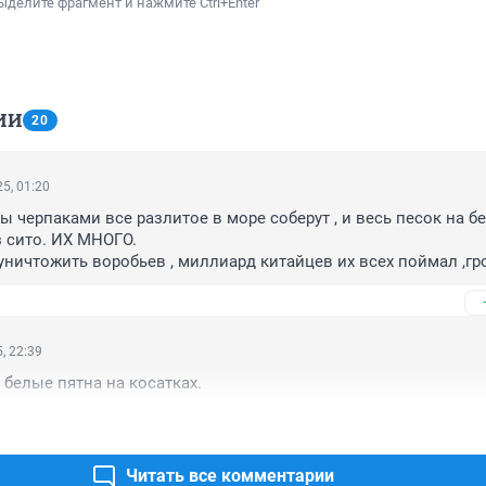
ыделите фрагмент и нажмите Ctrl+Enter
ИИ
20
5, 01:20
ы черпаками все разлитое в море соберут , и весь песок на бер
 сито. ИХ МНОГО.

уничтожить воробьев , миллиард китайцев их всех поймал ,гр
 ,(Документальный фильм)
, 22:39
 белые пятна на косатках.
Читать все комментарии