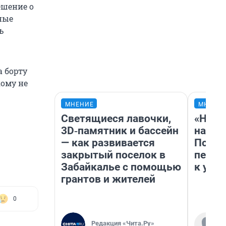
ешение о
ные
ь
 борту
кому не
МНЕНИЕ
МНЕНИ
Светящиеся лавочки,
«Надо
3D‑памятник и бассейн
надо 
— как развивается
Почем
закрытый поселок в
перес
Забайкалье с помощью
к успе
грантов и жителей
0
Редакция «Чита.Ру»