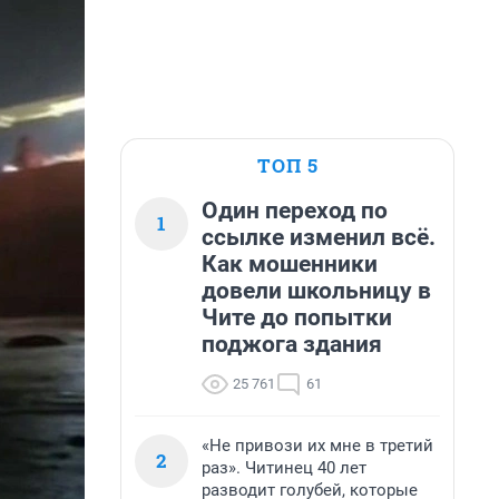
ТОП 5
Один переход по
1
ссылке изменил всё.
Как мошенники
довели школьницу в
Чите до попытки
поджога здания
25 761
61
«Не привози их мне в третий
2
раз». Читинец 40 лет
разводит голубей, которые