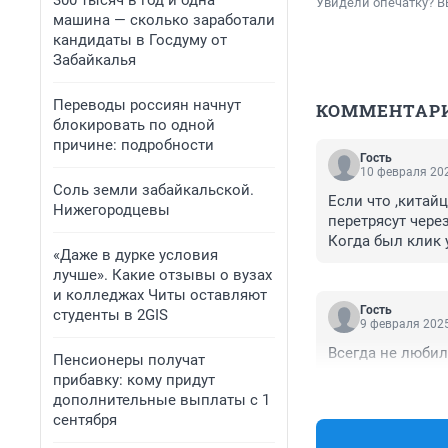
300 тысяч в год и одна
Увидели опечатку? В
машина — сколько заработали
кандидаты в Госдуму от
Забайкалья
Переводы россиян начнут
КОММЕНТАР
блокировать по одной
причине: подробности
Гость
10 февраля 202
Соль земли забайкальской.
Если что ,китайц
Нижегородцевы
перетрясут через
Когда был клик 
«Даже в дурке условия
горы птиц были
лучше». Какие отзывы о вузах
и колледжах Читы оставляют
Гость
студенты в 2GIS
9 февраля 2025
Всегда не любил
Пенсионеры получат
прибавку: кому придут
дополнительные выплаты с 1
сентября