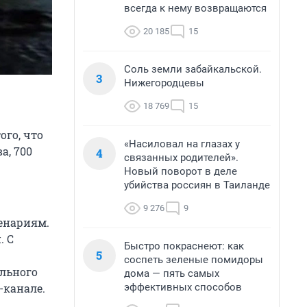
всегда к нему возвращаются
20 185
15
Соль земли забайкальской.
3
Нижегородцевы
18 769
15
ого, что
«Насиловал на глазах у
а, 700
4
связанных родителей».
Новый поворот в деле
убийства россиян в Таиланде
9 276
9
енариям.
. С
Быстро покраснеют: как
5
соспеть зеленые помидоры
ильного
дома — пять самых
эффективных способов
-канале.