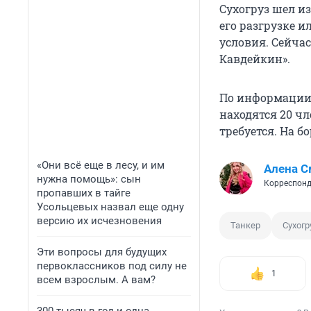
Сухогруз шел из
его разгрузке и
условия. Сейчас
Кавдейкин».
По информации 
находятся 20 ч
требуется. На б
«Они всё еще в лесу, и им
Алена С
нужна помощь»: сын
Корреспонд
пропавших в тайге
Усольцевых назвал еще одну
версию их исчезновения
Танкер
Сухогр
Эти вопросы для будущих
первоклассников под силу не
1
всем взрослым. А вам?