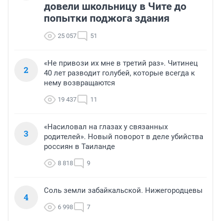
довели школьницу в Чите до
попытки поджога здания
25 057
51
«Не привози их мне в третий раз». Читинец
2
40 лет разводит голубей, которые всегда к
нему возвращаются
19 437
11
«Насиловал на глазах у связанных
3
родителей». Новый поворот в деле убийства
россиян в Таиланде
8 818
9
Соль земли забайкальской. Нижегородцевы
4
6 998
7