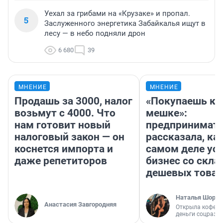
Уехал за грибами на «Крузаке» и пропал.
5
Заслуженного энергетика Забайкалья ищут в
лесу — в небо подняли дрон
6 680
39
МНЕНИЕ
МНЕНИЕ
Продашь за 3000, налог
«Покупаешь ко
возьмут с 4000. Что
мешке»:
нам готовит новый
предпринимат
налоговый закон — он
рассказала, как
коснется импорта и
самом деле ус
даже репетиторов
бизнес со скл
дешевых това
Наталья Шорох
Анастасия Завгородняя
Открыла кофейн
деньги соцразв