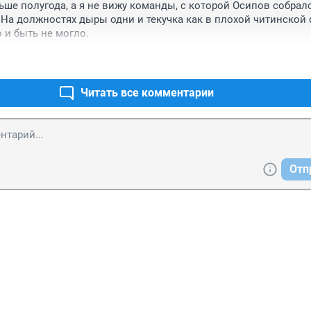
ше полугода, а я не вижу команды, с которой Осипов собралс
атной больнице. А самое главное безрезультатно. Вот что стра
. На должностях дыры одни и текучка как в плохой читинской 
но хорошие доходы иметь, а стены в больницах обшарпаны. 
о и быть не могло.
их, на жалость давить тех кто в месяц имеет нашу годовуб зар
о. Обдуриваете, а люди мрут и мрут и никто их не лечит
Читать все комментарии
Отп