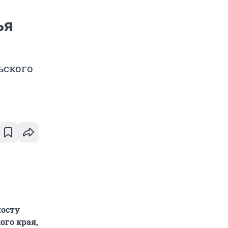
ья
ьского
посту
ого края,