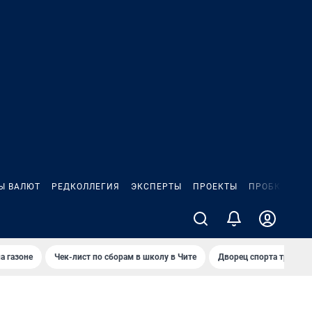
Ы ВАЛЮТ
РЕДКОЛЛЕГИЯ
ЭКСПЕРТЫ
ПРОЕКТЫ
ПРОБКИ
ИГ
а газоне
Чек-лист по сборам в школу в Чите
Дворец спорта требую