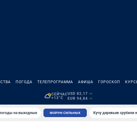
СТВА
ПОГОДА
ТЕЛЕПРОГРАММА
АФИША
ГОРОСКОП
КУРС
USD 82,17
СЕЙЧАС
+13°C
EUR 94,84
 погоды на выходные
Кучу деревьев срубили н