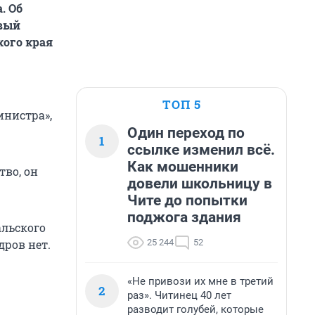
. Об
рвый
кого края
ТОП 5
инистра»,
Один переход по
1
ссылке изменил всё.
Как мошенники
тво, он
довели школьницу в
Чите до попытки
поджога здания
альского
25 244
52
дров нет.
«Не привози их мне в третий
2
раз». Читинец 40 лет
разводит голубей, которые