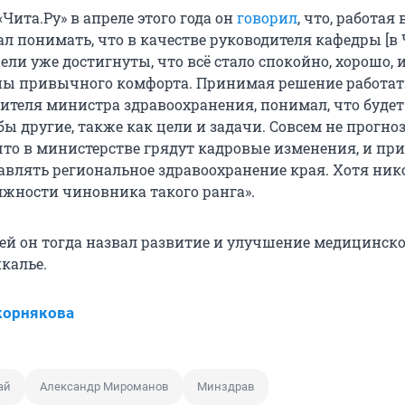
Чита.Ру» в апреле этого года он
говорил
, что, работая 
ал понимать, что в качестве руководителя кафедры [в
ли уже достигнуты, что всё стало спокойно, хорошо, 
ны привычного комфорта. Принимая решение работат
тителя министра здравоохранения, понимал, что будет
ы другие, также как цели и задачи. Совсем не прогно
что в министерстве грядут кадровые изменения, и пр
авлять региональное здравоохранение края. Хотя ник
олжности чиновника такого ранга».
ей он тогда назвал развитие и улучшение медицинск
калье.
корнякова
ай
Александр Мироманов
Минздрав