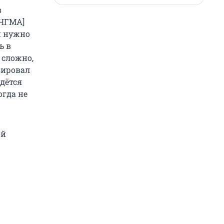
в
 ЧГМА]
и нужно
ь в
 сложно,
зировал
идётся
огда не
ой