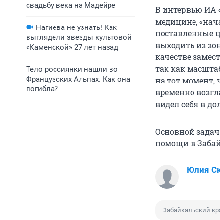
свадьбу века на Мадейре
В интервью ИА «
медицине, «нач
Нагиева не узнать! Как
поставленные це
выглядели звезды культовой
выходить из зо
«Каменской» 27 лет назад
качестве замес
так как масштаб
Тело россиянки нашли во
Французских Альпах. Как она
на тот момент, 
погибла?
временно возгл
видел себя в д
Основной задач
помощи в Забай
Юлия С
Забайкальский кр