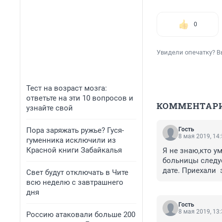
0
Увидели опечатку? В
Тест на возраст мозга:
ответьте на эти 10 вопросов и
КОММЕНТАР
узнайте свой
Пора заряжать ружье? Гуся-
Гость
8 мая 2019, 14
гуменника исключили из
Красной книги Забайкалья
Я не знаю,кто ум
больницы следуе
дате. Приехали 
Свет будут отключать в Чите
врачи вас могут
всю неделю с завтрашнего
некуда платят св
дня
переписывают в 
Гость
путем сдачи анал
8 мая 2019, 13
Россию атаковали больше 200
кого то заинтер