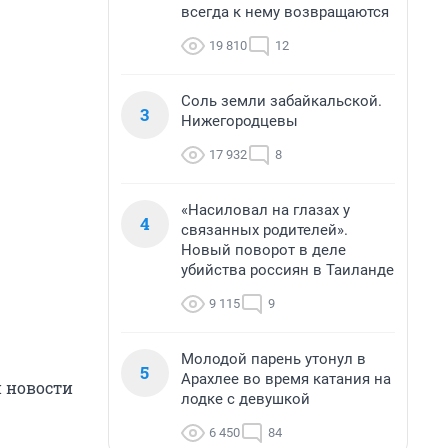
всегда к нему возвращаются
19 810
12
Соль земли забайкальской.
3
Нижегородцевы
17 932
8
«Насиловал на глазах у
4
связанных родителей».
Новый поворот в деле
убийства россиян в Таиланде
9 115
9
Молодой парень утонул в
5
Арахлее во время катания на
 новости
лодке с девушкой
6 450
84