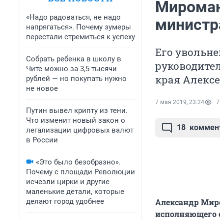
Миромано
«Надо радоваться, не надо
министр
напрягаться». Почему зумеры
перестали стремиться к успеху
Его увольн
Собрать ребенка в школу в
руководите
Чите можно за 3,5 тысячи
края Алексе
рублей — но покупать нужно
не новое
7 мая 2019, 23:24
7
Путин вывел крипту из тени.
Что изменит новый закон о
18
коммен
легализации цифровых валют
в России
«Это было безобразно».
Почему с площади Революции
исчезли цирки и другие
маленькие детали, которые
делают город удобнее
Александр Миро
исполняющего о