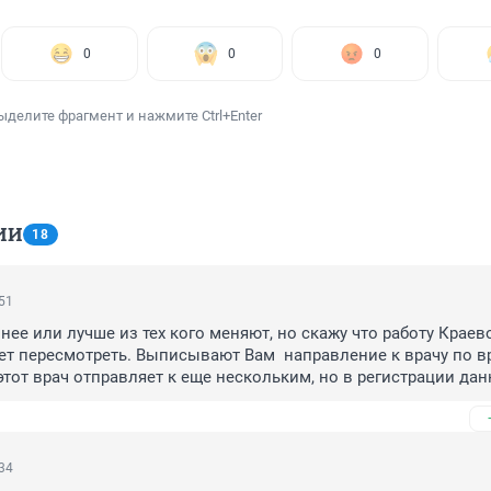
0
0
0
ыделите фрагмент и нажмите Ctrl+Enter
ИИ
18
:51
нее или лучше из тех кого меняют, но скажу что работу Краево
т пересмотреть. Выписывают Вам  направление к врачу по вр
 этот врач отправляет к еще нескольким, но в регистрации дан
 принять только через неделю или даже больше. Деваться люд
ои кровные, а один прием не менее 800 рублей, потом эти вра
карточку все что ранее написал первый врач или то ,что полу
изов и в итоге денег нет лечения тоже, пейте кардиомагнил. 
:34
есует я могу вам прислать выписки всех врачей, которых мы п