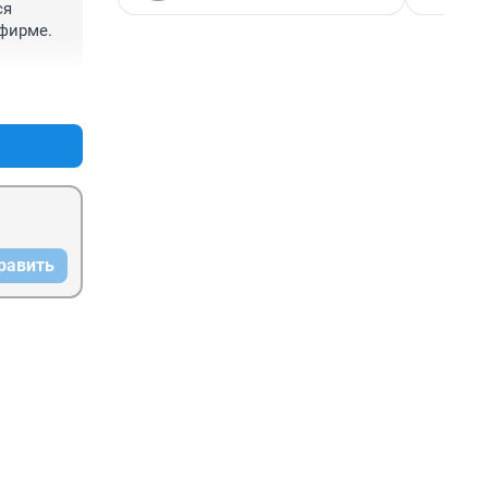
я 
шно. 
фирме. 
Жалко 
плату. 
+9
–2
равить