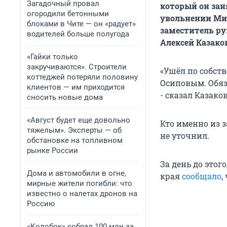
Загадочный провал
который он зан
огородили бетонными
увольнении Ми
блоками в Чите — он «радует»
заместитель ру
водителей больше полугода
Алексей Казако
«Гайки только
закручиваются». Строители
«Ушёл по собст
коттеджей потеряли половину
Осиповым. Обяз
клиентов — им приходится
- сказал Казаков
сносить новые дома
«Август будет еще довольно
Кто именно из 
тяжелым». Эксперты — об
не уточнил.
обстановке на топливном
рынке России
За день до этог
Дома и автомобили в огне,
края
сообщало
,
мирные жители погибли: что
известно о налетах дронов на
Россию
«Колобок» собрал 100 млн за