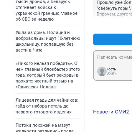
тысяч дронов, а Беларусь
Прошло уже боль
платно, в беспл
стягивает войска к
"свернуть горы"
Конечно так мож
украинской границе: главное
Впрочем, другог
нас бедных и нищ
об СВО за неделю
Ну просто смешн
Ушла из дома. Полиция и
добровольцы ищут 10-летнюю
школьницу, пропавшую без
вести в Чите
«Никого нельзя победить». О
чем главный блокбастер этого
Гость
Войти
года, который бьет рекорды в
прокате: честный отзыв на
«Одиссею» Нолана
Лицевая гладь для чайников:
гайд от набора петель до
Новости СМИ2
первого готового изделия
Потоки похожей на мазут
жидкости разлились после