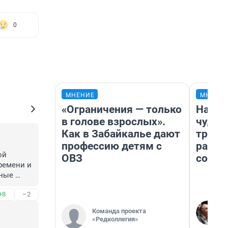
0
МНЕНИЕ
МНЕНИ
«Ограничения — только
Насле
в голове взрослых».
чудом
Как в Забайкалье дают
транс
профессию детям с
разне
й 
ОВЗ
совет
емени и 
ные 
ям 
+8
–2
чи 
чено 
Команда проекта
Если 
«Редколлегия»
рошли 