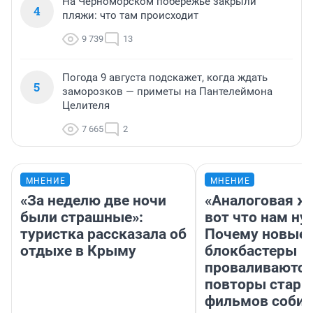
На Черноморском побережье закрыли
4
пляжи: что там происходит
9 739
13
Погода 9 августа подскажет, когда ждать
5
заморозков — приметы на Пантелеймона
Целителя
7 665
2
МНЕНИЕ
МНЕНИЕ
«За неделю две ночи
«Аналоговая ж
были страшные»:
вот что нам ну
туристка рассказала об
Почему новые
отдыхе в Крыму
блокбастеры
проваливаются,
повторы стары
фильмов соби