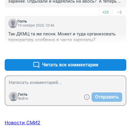
заранее. Отдыхали и надеялись на авось?  А теперь 
кое-как проснулись в разгар эпидемии. И то только 
+23
–2
после того, как Гурулёв начал хоть какую-то работу по 
организации медпомощи. 
Гость
19 ноября 2020, 10:46
Так ДКМЦ та же песня. Может и туда организовать 
прокуратуру, особенно в части зарплаты? 
+12
–3
Читать все комментарии
Гость
Отправить
Войти
Новости СМИ2