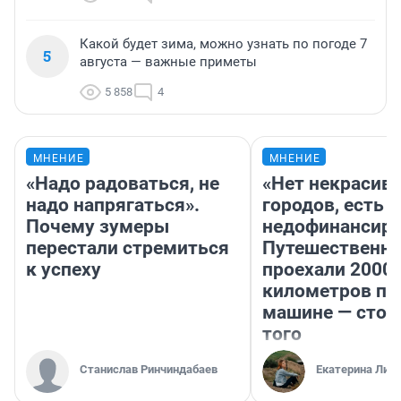
Какой будет зима, можно узнать по погоде 7
5
августа — важные приметы
5 858
4
МНЕНИЕ
МНЕНИЕ
«Надо радоваться, не
«Нет некрасив
надо напрягаться».
городов, есть
Почему зумеры
недофинансиро
перестали стремиться
Путешественн
к успеху
проехали 2000
километров по 
машине — стои
того
Станислав Ринчиндабаев
Екатерина Лит