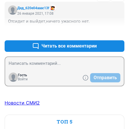
Дед_620e04aaac13f
26 января 2021, 17:08
Отсидит и выйдет,ничего ужасного нет.
+30
–7
Читать все комментарии
Гость
Отправить
Войти
Новости СМИ2
ТОП 5