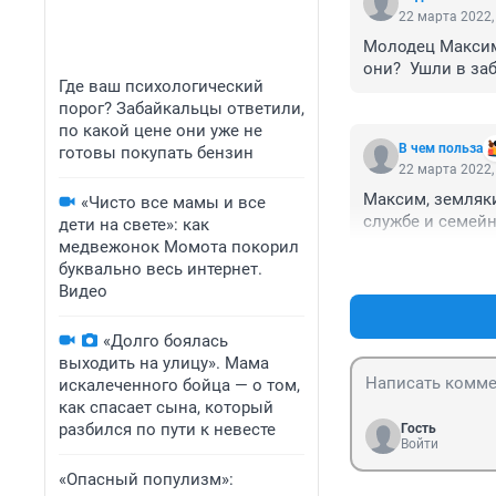
22 марта 2022,
Молодец Максим!
они?  Ушли в за
Где ваш психологический
порог? Забайкальцы ответили,
по какой цене они уже не
В чем польза
готовы покупать бензин
22 марта 2022,
Максим, земляки
«Чисто все мамы и все
службе и семейн
дети на свете»: как
медвежонок Момота покорил
буквально весь интернет.
Видео
«Долго боялась
выходить на улицу». Мама
искалеченного бойца — о том,
как спасает сына, который
разбился по пути к невесте
Гость
Войти
«Опасный популизм»: