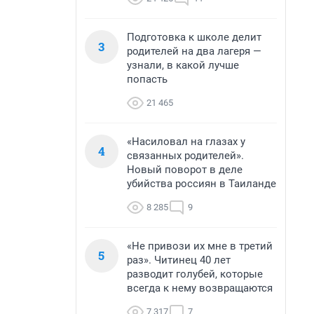
Подготовка к школе делит
3
родителей на два лагеря —
узнали, в какой лучше
попасть
21 465
«Насиловал на глазах у
4
связанных родителей».
Новый поворот в деле
убийства россиян в Таиланде
8 285
9
«Не привози их мне в третий
5
раз». Читинец 40 лет
разводит голубей, которые
всегда к нему возвращаются
7 317
7