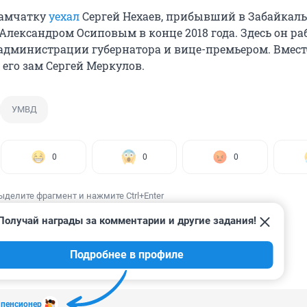
 Камчатку
уехал
Сергей Нехаев, прибывший в Забайкаль
Александром Осиповым в конце 2018 года. Здесь он ра
администрации губернатора и вице-премьером. Вмест
его зам Сергей Меркулов.
УМВД
0
0
0
ыделите фрагмент и нажмите Ctrl+Enter
Получай награды за комментарии и другие задания!
Подробнее в профиле
ИИ
4
 пенсионер