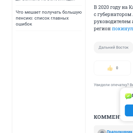
В 2020 году на
Что мешает получать большую
с губернатором 
пенсию: список главных
руководителем 
ошибок
регион
покинул
Дальний Восток
0
Увидели опечатку? В
КОММЕНТАР
Подполковник