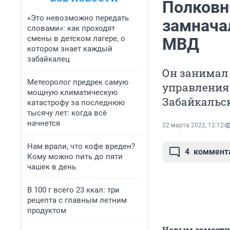
Полковн
«Это невозможно передать
замнача
словами»: как проходят
смены в детском лагере, о
МВД
котором знает каждый
забайкалец
Он занимал
Метеоролог предрек самую
управления
мощную климатическую
Забайкальс
катастрофу за последнюю
тысячу лет: когда всё
начнется
22 марта 2022, 12:12
Нам врали, что кофе вреден?
4
коммент
Кому можно пить до пяти
чашек в день
В 100 г всего 23 ккал: три
рецепта с главным летним
продуктом
Новым замести