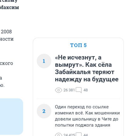
 Максим
 2008
ности
ТОП 5
«Не исчезнут, а
1
ского
вымрут». Как сёла
Забайкалья теряют
а
надежду на будущее
ю.
26 381
48
Один переход по ссылке
2
изменил всё. Как мошенники
довели школьницу в Чите до
попытки поджога здания
24 425
44