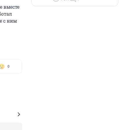
е вместе
ботал
е с ним
0