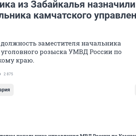
ика из Забайкалья назначили
льника камчатского управле
 должность заместителя начальника
 уголовного розыска УМВД России по
кому краю.
2 875
ария
телем начальника управления МВД России по Камча