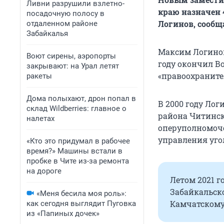
Ливни разрушили взлетно-
краю назначен
посадочную полосу в
Логинов, сообщ
отдаленном районе
Забайкалья
Максим Логинов 
Воют сирены, аэропорты
году окончил В
закрывают: на Урал летят
«правоохраните
ракеты
Дома полыхают, дрон попал в
В 2000 году Ло
склад Wildberries: главное о
района Читинск
налетах
оперуполномоче
управления уго
«Кто это придумал в рабочее
время?» Машины встали в
пробке в Чите из-за ремонта
на дороге
Летом 2021 
Забайкальск
«Меня бесила моя роль»:
Камчатскому
как сегодня выглядит Пуговка
из «Папиных дочек»