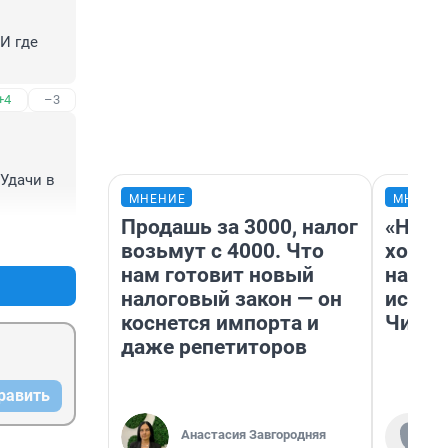
И где 
+4
–3
Удачи в 
МНЕНИЕ
МНЕНИ
Продашь за 3000, налог
«Нача
+6
–5
возьмут с 4000. Что
хозяи
нам готовит новый
навод
налоговый закон — он
истор
коснется импорта и
Читы
даже репетиторов
равить
Анастасия Завгородняя