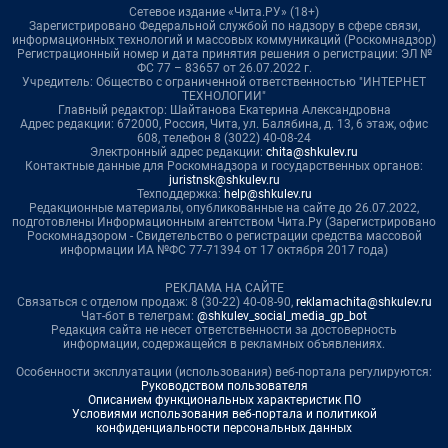
Сетевое издание «Чита.РУ» (18+)
Зарегистрировано Федеральной службой по надзору в сфере связи,
информационных технологий и массовых коммуникаций (Роскомнадзор)
Регистрационный номер и дата принятия решения о регистрации: ЭЛ №
ФС 77 – 83657 от 26.07.2022 г.
Учредитель: Общество с ограниченной ответственностью "ИНТЕРНЕТ
ТЕХНОЛОГИИ"
Главный редактор: Шайтанова Екатерина Александровна
Адрес редакции: 672000, Россия, Чита, ул. Балябина, д. 13, 6 этаж, офис
608, телефон 8 (3022) 40-08-24
Электронный адрес редакции:
chita@shkulev.ru
Контактные данные для Роскомнадзора и государственных органов:
juristnsk@shkulev.ru
Техподдержка:
help@shkulev.ru
Редакционные материалы, опубликованные на сайте до 26.07.2022,
подготовлены Информационным агентством Чита.Ру (Зарегистрировано
Роскомнадзором - Свидетельство о регистрации средства массовой
информации ИА №ФС 77-71394 от 17 октября 2017 года)
РЕКЛАМА НА САЙТЕ
Связаться с отделом продаж: 8 (30-22) 40-08-90,
reklamachita@shkulev.ru
Чат-бот в телеграм:
@shkulev_social_media_gp_bot
Редакция сайта не несет ответственности за достоверность
информации, содержащейся в рекламных объявлениях.
Особенности эксплуатации (использования) веб-портала регулируются:
Руководством пользователя
Описанием функциональных характеристик ПО
Условиями использования веб-портала и политикой
конфиденциальности персональных данных