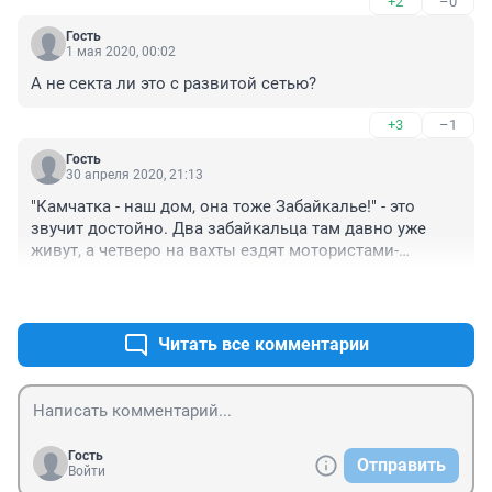
+2
–0
Гость
1 мая 2020, 00:02
А не секта ли это с развитой сетью?
+3
–1
Гость
30 апреля 2020, 21:13
"Камчатка - наш дом, она тоже Забайкалье!" - это 
звучит достойно. Два забайкальца там давно уже 
живут, а четверо на вахты ездят мотористами-
дизелистами на рыбалку. 
+9
–0
Читать все комментарии
Гость
Отправить
Войти