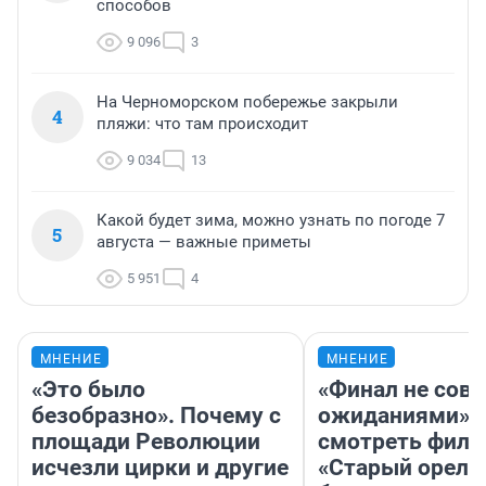
способов
9 096
3
На Черноморском побережье закрыли
4
пляжи: что там происходит
9 034
13
Какой будет зима, можно узнать по погоде 7
5
августа — важные приметы
5 951
4
МНЕНИЕ
МНЕНИЕ
«Это было
«Финал не совп
безобразно». Почему с
ожиданиями»: 
площади Революции
смотреть фил
исчезли цирки и другие
«Старый орел» 