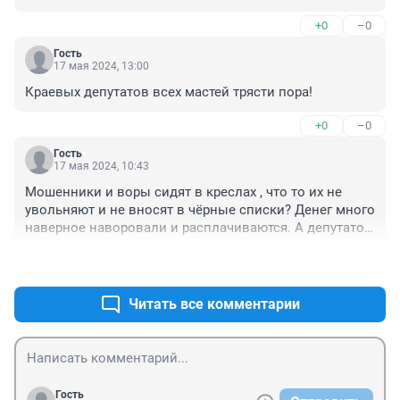
средства, чтобы его приобрести?
+0
–0
Гость
17 мая 2024, 13:00
Краевых депутатов всех мастей трясти пора!
+0
–0
Гость
17 мая 2024, 10:43
Мошенники и воры сидят в креслах , что то их не 
увольняют и не вносят в чёрные списки? Денег много 
наверное наворовали и расплачиваются. А депутатов 
, да еще из районов, увидели, смешно. Вы займитесь 
+1
–0
читинскими депутатами.
Читать все комментарии
Гость