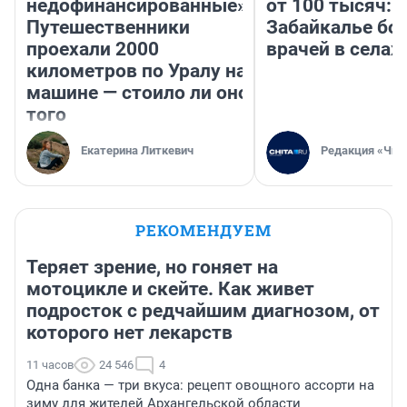
недофинансированные».
от 100 тысяч: 
Путешественники
Забайкалье бор
проехали 2000
врачей в селах
километров по Уралу на
машине — стоило ли оно
того
Екатерина Литкевич
Редакция «Чит
РЕКОМЕНДУЕМ
Теряет зрение, но гоняет на
мотоцикле и скейте. Как живет
подросток с редчайшим диагнозом, от
которого нет лекарств
11 часов
24 546
4
Одна банка — три вкуса: рецепт овощного ассорти на
зиму для жителей Архангельской области