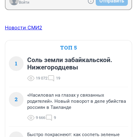
Отправить
Войти
Новости СМИ2
ТОП 5
Соль земли забайкальской.
1
Нижегородцевы
19 072
19
«Насиловал на глазах у связанных
2
родителей». Новый поворот в деле убийства
россиян в Таиланде
9 666
9
Быстро покраснеют: как соспеть зеленые