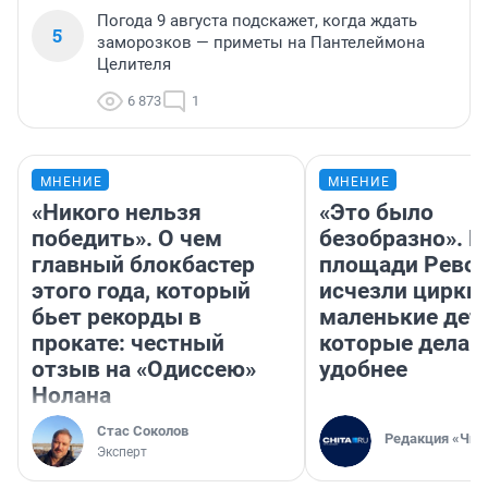
Погода 9 августа подскажет, когда ждать
5
заморозков — приметы на Пантелеймона
Целителя
6 873
1
МНЕНИЕ
МНЕНИЕ
«Никого нельзя
«Это было
победить». О чем
безобразно». П
главный блокбастер
площади Рево
этого года, который
исчезли цирки 
бьет рекорды в
маленькие дет
прокате: честный
которые делаю
отзыв на «Одиссею»
удобнее
Нолана
Стас Соколов
Редакция «Чит
Эксперт