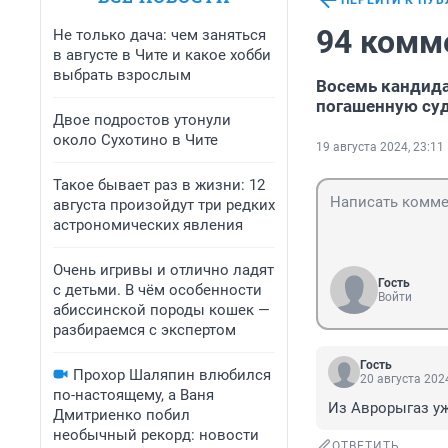
ПЕРЕЙТИ К ПУ
94 комм
Не только дача: чем заняться
в августе в Чите и какое хобби
выбрать взрослым
Восемь кандид
погашенную су
Двое подростов утонули
около Сухотино в Чите
19 августа 2024, 23:11
Такое бывает раз в жизни: 12
августа произойдут три редких
астрономических явления
Очень игривы и отлично ладят
Гость
с детьми. В чём особенности
Войти
абиссинской породы кошек —
разбираемся с экспертом
Гость
Прохор Шаляпин влюбился
20 августа 2024
по-настоящему, а Ваня
Из Аврорыгаз уж
Дмитриенко побил
необычный рекорд: новости
ОТВЕТИТЬ