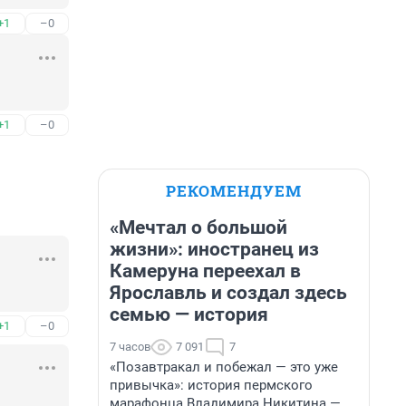
+1
–0
+1
–0
РЕКОМЕНДУЕМ
«Мечтал о большой
жизни»: иностранец из
Камеруна переехал в
Ярославль и создал здесь
семью — история
+1
–0
7 часов
7 091
7
«Позавтракал и побежал — это уже
привычка»: история пермского
марафонца Владимира Никитина —