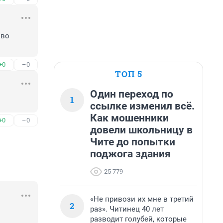
во 
+0
–0
ТОП 5
Один переход по
1
ссылке изменил всё.
Как мошенники
+0
–0
довели школьницу в
Чите до попытки
поджога здания
25 779
«Не привози их мне в третий
2
раз». Читинец 40 лет
разводит голубей, которые