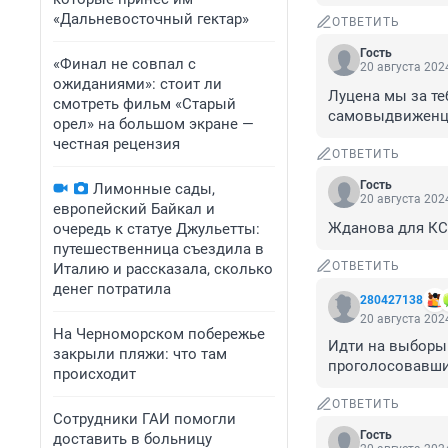
«Дальневосточный гектар»
ОТВЕТИТЬ
Гость
«Финал не совпал с
20 августа 2024
ожиданиями»: стоит ли
Луцена мы за те
смотреть фильм «Старый
самовыдвиженц
орел» на большом экране —
честная рецензия
ОТВЕТИТЬ
Гость
Лимонные сады,
20 августа 2024
европейский Байкал и
Жданова для КСК
очередь к статуе Джульетты:
путешественница съездила в
ОТВЕТИТЬ
Италию и рассказала, сколько
денег потратила
280427138
20 августа 2024
На Черноморском побережье
Идти на выборы 
закрыли пляжи: что там
проголосовавших
происходит
ОТВЕТИТЬ
Сотрудники ГАИ помогли
Гость
доставить в больницу