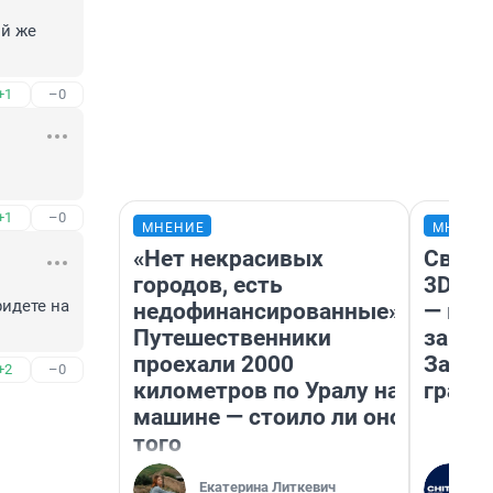
й же 
+1
–0
+1
–0
МНЕНИЕ
МНЕНИ
«Нет некрасивых
Светя
городов, есть
3D‑па
идете на 
недофинансированные».
— как
Путешественники
закры
проехали 2000
Забай
+2
–0
километров по Уралу на
грант
машине — стоило ли оно
того
Екатерина Литкевич