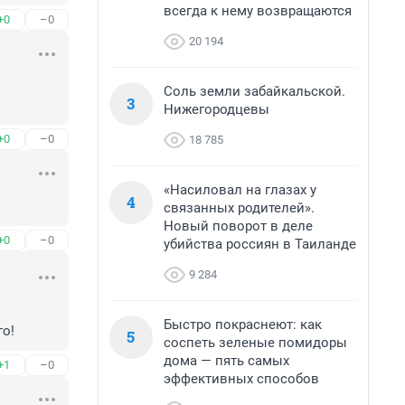
всегда к нему возвращаются
+0
–0
20 194
Соль земли забайкальской.
3
Нижегородцевы
+0
–0
18 785
«Насиловал на глазах у
4
связанных родителей».
Новый поворот в деле
+0
–0
убийства россиян в Таиланде
9 284
Быстро покраснеют: как
го!
5
соспеть зеленые помидоры
дома — пять самых
+1
–0
эффективных способов