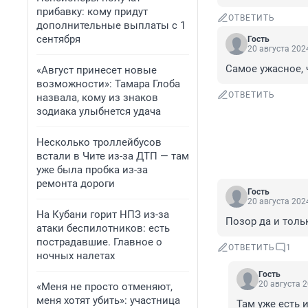
прибавку: кому придут
ОТВЕТИТЬ
дополнительные выплаты с 1
сентября
Гость
20 августа 2024
Самое ужасное, 
«Август принесет новые
возможности»: Тамара Глоба
ОТВЕТИТЬ
назвала, кому из знаков
зодиака улыбнется удача
Несколько троллейбусов
встали в Чите из-за ДТП — там
уже была пробка из-за
ремонта дороги
Гость
20 августа 2024
На Кубани горит НПЗ из-за
Позор да и толь
атаки беспилотников: есть
пострадавшие. Главное о
ОТВЕТИТЬ
1
ночных налетах
Гость
20 августа 2
«Меня не просто отменяют,
меня хотят убить»: участница
Там уже есть 