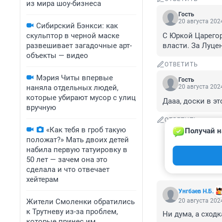
из мира шоу-бизнеса
Гость
20 августа 2024
Сибирский Бэнкси: как
скульптор в черной маске
С Юркой Царего
развешивает загадочные арт-
власти. За Луцен
объекты — видео
ОТВЕТИТЬ
Мэрия Читы впервые
Гость
наняла отдельных людей,
20 августа 2024
которые убирают мусор с улиц
Дааа, доски в эт
вручную
ОТВЕТИТЬ
«Как тебя в гроб такую
Получай н
положат?» Мать двоих детей
набила первую татуировку в
50 лет — зачем она это
сделала и что отвечает
хейтерам
Унгбаев Н.Б.
Жители Смоленки обратились
20 августа 2024
к Трутневу из-за проблем,
Ни дума, а сход
которые принес им