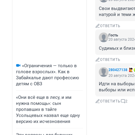
Свои выдвигают 
натурой и теми ж
ОТВЕТИТЬ
Гость
20 августа 2024
Судимых и близ
ОТВЕТИТЬ
«Ограничения — только в
280427138
голове взрослых». Как в
20 августа 2024
Забайкалье дают профессию
детям с ОВЗ
Идти на выборы 
выборы или испо
«Они всё еще в лесу, и им
ОТВЕТИТЬ
2
нужна помощь»: сын
пропавших в тайге
Усольцевых назвал еще одну
версию их исчезновения