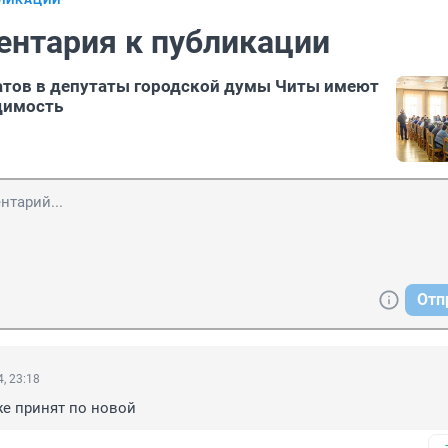
БЛИКАЦИИ
ентария к публикации
атов в депутаты городской думы Читы имеют
димость
Отп
, 23:18
е принят по новой