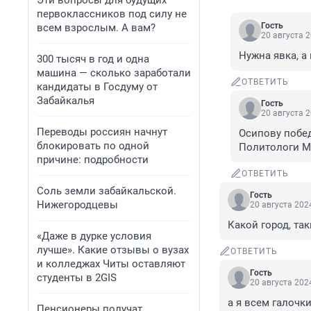
Эти вопросы для будущих
первоклассников под силу не
Гость
всем взрослым. А вам?
20 августа 2
Нужна явка, а
300 тысяч в год и одна
машина — сколько заработали
ОТВЕТИТЬ
кандидаты в Госдуму от
Забайкалья
Гость
20 августа 2
Переводы россиян начнут
Осипову побед
блокировать по одной
Политологи М
причине: подробности
ОТВЕТИТЬ
Соль земли забайкальской.
Гость
Нижегородцевы
20 августа 2024
Какой город, так
«Даже в дурке условия
лучше». Какие отзывы о вузах
ОТВЕТИТЬ
и колледжах Читы оставляют
Гость
студенты в 2GIS
20 августа 2024
а я всем галочки
Пенсионеры получат