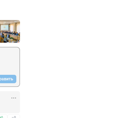
равить
+0
–0