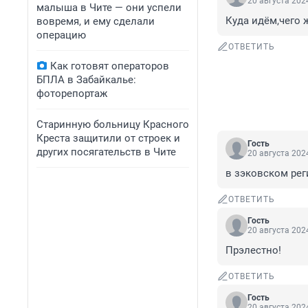
20 августа 2024
малыша в Чите — они успели
Куда идём,чего 
вовремя, и ему сделали
операцию
ОТВЕТИТЬ
Как готовят операторов
БПЛА в Забайкалье:
фоторепортаж
Старинную больницу Красного
Креста защитили от строек и
Гость
других посягательств в Чите
20 августа 2024
в зэковском ре
ОТВЕТИТЬ
Гость
20 августа 2024
Прэлестно!
ОТВЕТИТЬ
Гость
20 августа 2024