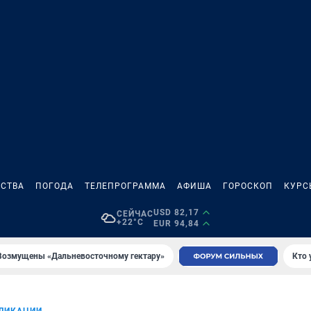
СТВА
ПОГОДА
ТЕЛЕПРОГРАММА
АФИША
ГОРОСКОП
КУРС
USD 82,17
СЕЙЧАС
+22°C
EUR 94,84
Возмущены «Дальневосточному гектару»
Кто 