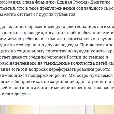
ксобрания, глава фракции «Единая Россия» Дмитрий
тметил, что в теме предупреждения социального сиро
заметно отстает от других субъектов.
 до недавнего времени мы руководствовались логикой
советского наследия, когда при любой обстановке счи
м изъять ребенка из семьи и воспитывать в госучре
годня уже совершенно другие подходы. При достаточн
циях по социальному сиротству вынужден констатиро
стает даже от средних регионов России по темпам и
ам, нацеленным на уменьшение количества детей-си
вание есть и в вопросах переформатирования работы
нимающихся поддержкой ребят. Мы остро нуждаемся 
ших себя практиках по социальной адаптации детей 
елей в части понимания ими ответственности за восп
считает депутат.