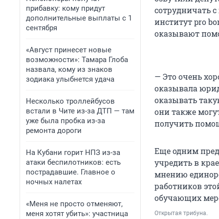
прибавку: кому придут
сотрудничать с
дополнительные выплаты с 1
институт pro b
сентября
оказывают пом
«Август принесет новые
возможности»: Тамара Глоба
назвала, кому из знаков
— Это очень хо
зодиака улыбнется удача
оказывала юрид
оказывать такую
Несколько троллейбусов
встали в Чите из-за ДТП — там
они также могу
уже была пробка из-за
получить помощ
ремонта дороги
Еще одним пред
На Кубани горит НПЗ из-за
учредить в крае
атаки беспилотников: есть
пострадавшие. Главное о
мнению единоро
ночных налетах
работников это
обучающих мер
«Меня не просто отменяют,
меня хотят убить»: участница
Открытая трибуна.