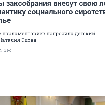
ы заксобрания внесут свою л
лактику социального сиротст
лье
е парламентариев попросила детский
Наталия Эпова
2 260