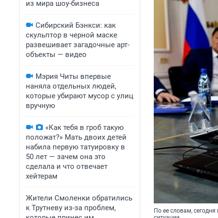
из мира шоу-бизнеса
Сибирский Бэнкси: как
скульптор в черной маске
развешивает загадочные арт-
объекты — видео
Мэрия Читы впервые
наняла отдельных людей,
которые убирают мусор с улиц
вручную
«Как тебя в гроб такую
положат?» Мать двоих детей
набила первую татуировку в
50 лет — зачем она это
сделала и что отвечает
хейтерам
Жители Смоленки обратились
к Трутневу из-за проблем,
По ее словам, сегодня
которые принес им
ситуации