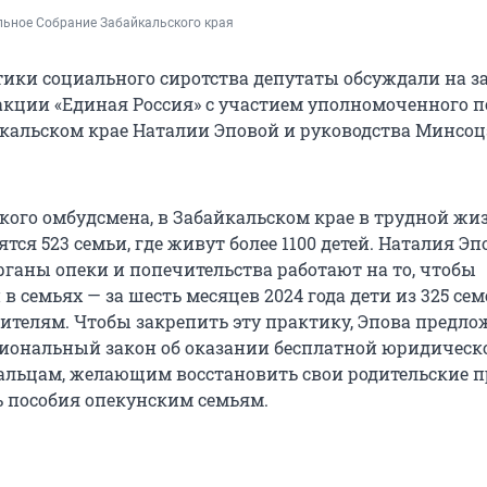
ьное Собрание Забайкальского края 
ики социального сиротства депутаты обсуждали на з
кции «Единая Россия» с участием уполномоченного п
йкальском крае Наталии Эповой и руководства Минс
кого омбудсмена, в Забайкальском крае в трудной жи
тся 523 семьи, где живут более 1100 детей. Наталия Эп
рганы опеки и попечительства работают на то, чтобы
 в семьях — за шесть месяцев 2024 года дети из 325 се
дителям. Чтобы закрепить эту практику, Эпова предл
гиональный закон об оказании бесплатной юридическ
льцам, желающим восстановить свои родительские пр
 пособия опекунским семьям.