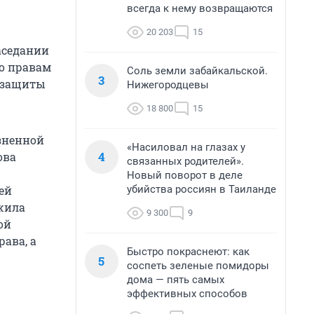
всегда к нему возвращаются
20 203
15
аседании
о правам
Соль земли забайкальской.
3
оцзащиты
Нижегородцевы
18 800
15
зненной
«Насиловал на глазах у
4
ова
связанных родителей».
Новый поворот в деле
убийства россиян в Таиланде
мей
ожила
9 300
9
ой
ава, а
Быстро покраснеют: как
5
соспеть зеленые помидоры
дома — пять самых
эффективных способов