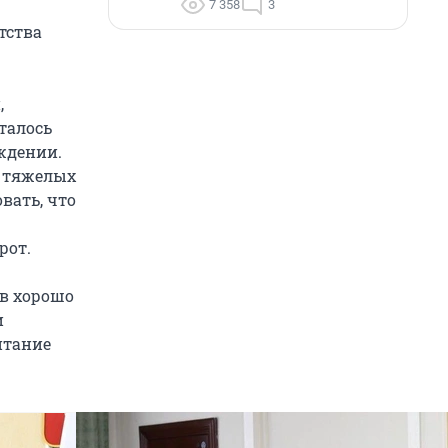
7 358
3
тства
,
талось
ждении.
о тяжелых
вать, что
рот.
в хорошо
и
итание