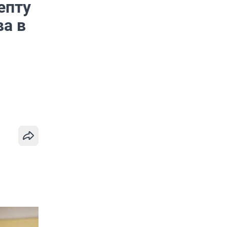
епту
ва в