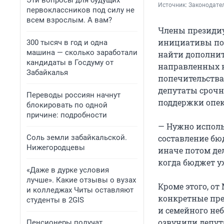
Эти вопросы для будущих
Источник: 
Законодател
первоклассников под силу не
всем взрослым. А вам?
Члены президиу
инициативы по 
300 тысяч в год и одна
машина — сколько заработали
найти дополни
кандидаты в Госдуму от
направленных н
Забайкалья
попечительства,
депутаты сроч
Переводы россиян начнут
поддержки опек
блокировать по одной
причине: подробности
— Нужно исполь
Соль земли забайкальской.
составление бюд
Нижегородцевы
иначе потом дел
когда бюджет у
«Даже в дурке условия
лучше». Какие отзывы о вузах
Кроме этого, о
и колледжах Читы оставляют
конкретные пре
студенты в 2GIS
и семейного неб
озвучили депут
Пенсионеры получат