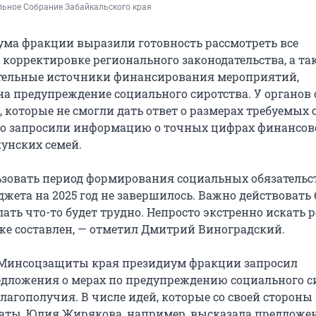
ьное Собрание Забайкальского края 
ма фракции выразили готовность рассмотреть все
корректировке регионального законодательства, а та
тельные источники финансирования мероприятий,
а предупреждение социального сиротства. У органов 
 которые не смогли дать ответ о размерах требуемых с
но запросили информацию о точных цифрах финансов
унских семей.
зовать период формирования социальных обязательст
жета на 2025 год не завершилось. Важно действовать 
ать что-то будет трудно. Непросто экстренно искать р
же составлен, — отметил Дмитрий Виноградский.
т Минсоцзащиты края президиум фракции запросил
дложения о мерах по предупреждению социального с
лагополучия. В числе идей, которые со своей стороны
аты, Юлия Жирякова, например, высказала предложе