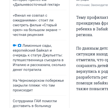
«Дальневосточный гектар»
Источник: 
Законодател
«Финал не совпал с
Тему профилакт
ожиданиями»: стоит ли
президиума фра
смотреть фильм «Старый
ребенка в Заба
орел» на большом экране —
региона.
честная рецензия
Лимонные сады,
По данным детс
европейский Байкал и
ситуации находя
очередь к статуе Джульетты:
отметила, что о
путешественница съездила в
Италию и рассказала, сколько
сохранять детей
денег потратила
вернулись к ро
разработать ре
На Черноморском побережье
помощи забайка
закрыли пляжи: что там
также повысить
происходит
Сотрудники ГАИ помогли
доставить в больницу