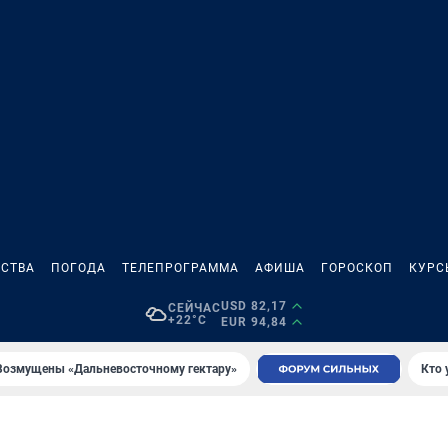
СТВА
ПОГОДА
ТЕЛЕПРОГРАММА
АФИША
ГОРОСКОП
КУРС
USD 82,17
СЕЙЧАС
+22°C
EUR 94,84
Возмущены «Дальневосточному гектару»
Кто 