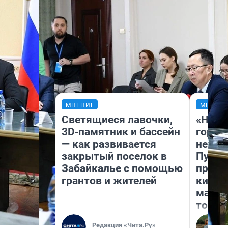
МНЕНИЕ
МНЕНИ
Светящиеся лавочки,
«Нет 
3D‑памятник и бассейн
городо
— как развивается
недоф
закрытый поселок в
Путеш
Забайкалье с помощью
проех
грантов и жителей
килом
машин
того
Редакция «Чита.Ру»