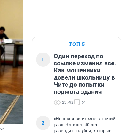
ТОП 5
Один переход по
1
ссылке изменил всё.
Как мошенники
довели школьницу в
Чите до попытки
поджога здания
25 792
61
«Не привози их мне в третий
2
раз». Читинец 40 лет
ной
разводит голубей, которые