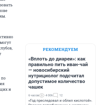
зовать
нове
ям.
активно
смогут
клубов,
РЕКОМЕНДУЕМ
т
«Вплоть до диареи»: как
правильно пить иван-чай
— новосибирский
нутрициолог подсчитал
 по
допустимое количество
ния
чашек
ющих и
6 часов
4 006
12
«Год преследовал и облил кислотой».