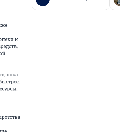
кже
опеки и
редств,
ой
в, пока
быстрее,
есурсы,
иротства
ние