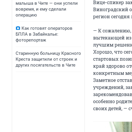
Вице-спикер за
малыша в Чите — они успели
Виноградский о
вовремя, и ему сделали
операцию
регион сегодня 
Как готовят операторов
— К сожалению,
БПЛА в Забайкалье:
вытекающей из 
фоторепортаж
лучшим решение
Хорошо, что се
Старинную больницу Красного
стартовых пози
Креста защитили от строек и
других посягательств в Чите
край здорово от
конкретным мер
Заметное отста
учреждений, за
зарекомендовав
особенно родит
своих детей, — 