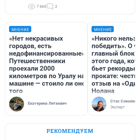
7 665
2
МНЕНИЕ
МНЕНИЕ
«Нет некрасивых
«Никого нельз
городов, есть
победить». О ч
недофинансированные».
главный блокб
Путешественники
этого года, ко
проехали 2000
бьет рекорды 
километров по Уралу на
прокате: честн
машине — стоило ли оно
отзыв на «Оди
того
Нолана
Стас Соколов
Екатерина Литкевич
Эксперт
РЕКОМЕНДУЕМ