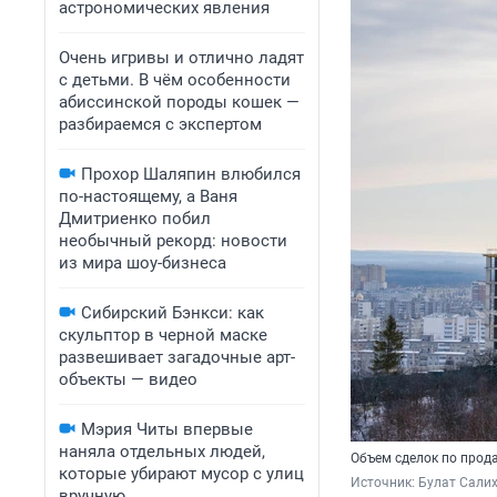
астрономических явления
Очень игривы и отлично ладят
с детьми. В чём особенности
абиссинской породы кошек —
разбираемся с экспертом
Прохор Шаляпин влюбился
по-настоящему, а Ваня
Дмитриенко побил
необычный рекорд: новости
из мира шоу-бизнеса
Сибирский Бэнкси: как
скульптор в черной маске
развешивает загадочные арт-
объекты — видео
Мэрия Читы впервые
наняла отдельных людей,
Объем сделок по прод
которые убирают мусор с улиц
Источник: 
Булат Салих
вручную