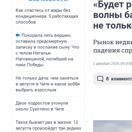
«Будет 
Как спастись от жары без
волны б
кондиционера: 5 работающих
способов
не тольк
Покорила пять вершин,
Рынок недв
оставила предсмертную
записку и послание сыну. Что
падения сп
с телом Натальи
Наговициной, погибшей на
2 декабря 2024, 09:00
пике Победы
Не только дача: чем заняться
8
коммент
в августе в Чите и какое хобби
выбрать взрослым
Двое подростов утонули
около Сухотино в Чите
Такое бывает раз в жизни: 12
августа произойдут три редких