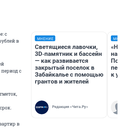
: с
МНЕНИЕ
МНЕНИ
рублей в
Светящиеся лавочки,
«Надо
3D‑памятник и бассейн
надо 
— как развивается
Почем
ей
закрытый поселок в
перес
 период с
Забайкалье с помощью
к успе
грантов и жителей
тметок,
Редакция «Чита.Ру»
срок.
вартир в