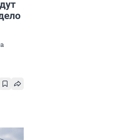
ждут
дело
за