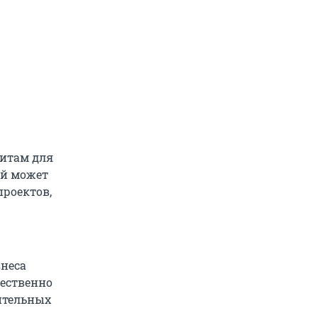
дитам для
ый может
проектов,
неса
щественно
оительных