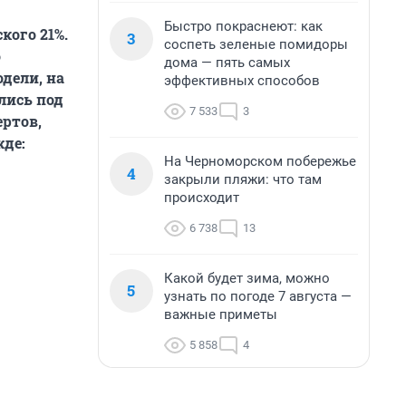
Быстро покраснеют: как
кого 21%.
3
соспеть зеленые помидоры
о
дома — пять самых
дели, на
эффективных способов
лись под
7 533
3
ертов,
жде:
На Черноморском побережье
4
закрыли пляжи: что там
происходит
6 738
13
Какой будет зима, можно
5
узнать по погоде 7 августа —
важные приметы
5 858
4