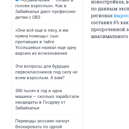
«Ограничения — только в
новостройках, в
голове взрослых». Как в
по данным эксп
Забайкалье дают профессию
регионах
вырос
детям с ОВЗ
составил 6% ка
просроченной з
«Они всё еще в лесу, и им
максимального 
нужна помощь»: сын
пропавших в тайге
Усольцевых назвал еще одну
версию их исчезновения
Эти вопросы для будущих
первоклассников под силу не
всем взрослым. А вам?
300 тысяч в год и одна
машина — сколько заработали
кандидаты в Госдуму от
Забайкалья
Переводы россиян начнут
блокировать по одной