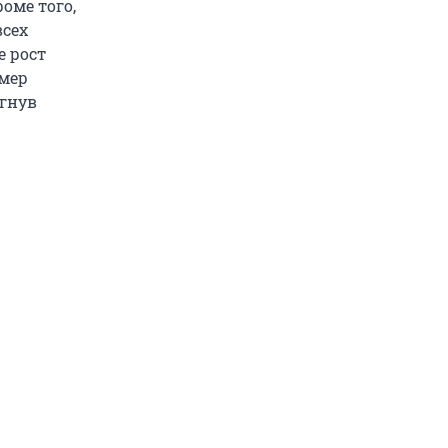
оме того,
всех
е рост
змер
игнув