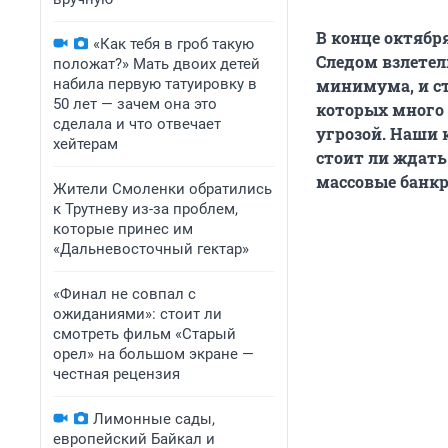
В конце октябр
«Как тебя в гроб такую
Следом взлетел
положат?» Мать двоих детей
набила первую татуировку в
минимума, и ст
50 лет — зачем она это
которых много 
сделала и что отвечает
угрозой. Наши 
хейтерам
стоит ли ждать
массовые банкр
Жители Смоленки обратились
к Трутневу из-за проблем,
которые принес им
«Дальневосточный гектар»
«Финал не совпал с
ожиданиями»: стоит ли
смотреть фильм «Старый
орел» на большом экране —
честная рецензия
Лимонные сады,
европейский Байкал и