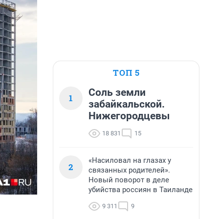
ТОП 5
Соль земли
1
забайкальской.
Нижегородцевы
18 831
15
«Насиловал на глазах у
2
связанных родителей».
Новый поворот в деле
убийства россиян в Таиланде
9 311
9