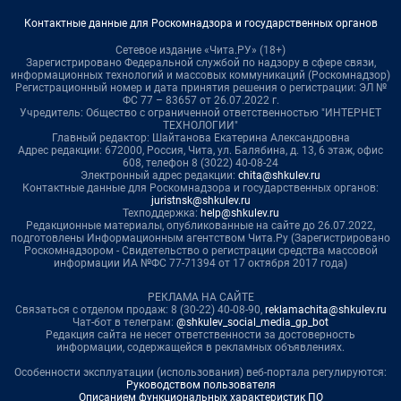
Контактные данные для Роскомнадзора и государственных органов
Сетевое издание «Чита.РУ» (18+)
Зарегистрировано Федеральной службой по надзору в сфере связи,
информационных технологий и массовых коммуникаций (Роскомнадзор)
Регистрационный номер и дата принятия решения о регистрации: ЭЛ №
ФС 77 – 83657 от 26.07.2022 г.
Учредитель: Общество с ограниченной ответственностью "ИНТЕРНЕТ
ТЕХНОЛОГИИ"
Главный редактор: Шайтанова Екатерина Александровна
Адрес редакции: 672000, Россия, Чита, ул. Балябина, д. 13, 6 этаж, офис
608, телефон 8 (3022) 40-08-24
Электронный адрес редакции:
chita@shkulev.ru
Контактные данные для Роскомнадзора и государственных органов:
juristnsk@shkulev.ru
Техподдержка:
help@shkulev.ru
Редакционные материалы, опубликованные на сайте до 26.07.2022,
подготовлены Информационным агентством Чита.Ру (Зарегистрировано
Роскомнадзором - Свидетельство о регистрации средства массовой
информации ИА №ФС 77-71394 от 17 октября 2017 года)
РЕКЛАМА НА САЙТЕ
Связаться с отделом продаж: 8 (30-22) 40-08-90,
reklamachita@shkulev.ru
Чат-бот в телеграм:
@shkulev_social_media_gp_bot
Редакция сайта не несет ответственности за достоверность
информации, содержащейся в рекламных объявлениях.
Особенности эксплуатации (использования) веб-портала регулируются:
Руководством пользователя
Описанием функциональных характеристик ПО