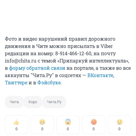
Фото и видео нарушений правил дорожного
движения в Чите можно присылать в Viber
редакции на номер: 8-914-466-12-60, на почту
info@chita.ru с темой «Припаркуй интеллектуала»,
в
форму обратной связи
на портале, а также во все
аккаунты "Чита.Ру" в соцсетях —
ВКонтакте
,
Твиттере
и в
Фэйсбуке
.
Чита
Kорс
Чита.Ру
0
0
0
0
0