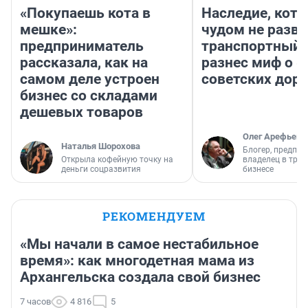
«Покупаешь кота в
Наследие, кото
мешке»:
чудом не разва
предприниматель
транспортный 
рассказала, как на
разнес миф о 
самом деле устроен
советских доро
бизнес со складами
дешевых товаров
Олег Арефьев
Наталья Шорохова
Блогер, предпри
Открыла кофейную точку на
владелец в тра
деньги соцразвития
бизнесе
РЕКОМЕНДУЕМ
«Мы начали в самое нестабильное
время»: как многодетная мама из
Архангельска создала свой бизнес
7 часов
4 816
5