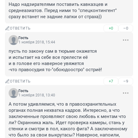
Надо надзирателями поставить кавказцев и 
среднеазиатов. Перед ними то "спецконтингент" 
сразу встанет не задние лапки от страха))
+0
–0
ОТВЕТИТЬ
Гость
1 ноября 2018, 15:44
пусть по закону сам в тюрьме окажется 
и испытает на себе все прелести её
и в голове его наверное увяжется
-что правосудия то-"обоюдоостро" остриё!
+7
–9
ОТВЕТИТЬ
Гость
1 ноября 2018, 13:40
А потом удивляемся, что в правоохранительных 
органах полная нехватка кадров. Интересно, а что 
заключенные проявляют свою любовь к ментам что 
ли? Охранника жаль. Идет проверка камеры, стань у 
стенки и смотри в пол, какого фига? А заключенному 
что было за свои выкрутасы? Наверное, напоили, 