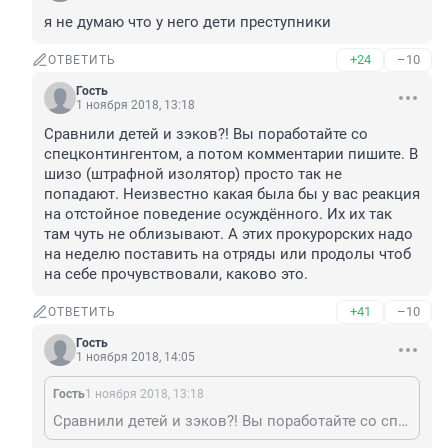
я не думаю что у него дети преступники
+24
–10
ОТВЕТИТЬ
Гость
1 ноября 2018, 13:18
Сравнили детей и зэков?! Вы поработайте со 
спецконтингентом, а потом комментарии пишите. В 
шизо (штрафной изолятор) просто так не 
попадают. Неизвестно какая была бы у вас реакция 
на отстойное поведение осуждённого. Их их так 
там чуть не облизывают. А этих прокурорских надо 
на неделю поставить на отряды или продолы чтоб 
на себе прочувствовали, каково это. 
+41
–10
ОТВЕТИТЬ
Гость
1 ноября 2018, 14:05
Гость
1 ноября 2018, 13:18
Сравнили детей и зэков?! Вы поработайте со спецконтингентом, а потом комментарии пишите. В шизо (штрафной изолятор) просто так не попадают. Неизвестно какая была бы у вас реакция на отстойное поведение осуждённого. Их их так там чуть не облизывают. А этих прокурорских надо на неделю поставить на отряды или продолы чтоб на себе прочувствовали, каково это.