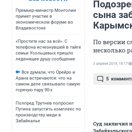
Подозрев
Премьер‑министр Монголии
сына за
примет участие в
экономическом форуме во
Карымс
Владивостоке
По версии 
«Простите нас за всё». С
телефона исчезнувшей в тайге
несколько р
семьи Усольцевых пришло
леденящее душу сообщение
3 апреля 2019, 18:17
Все думали, что Орейро и
Арана встречаются: что на
5
коммент
самом деле связывало самую
горячую пару 90-х
Полпред Трутнев попросил
Путина запустить комплекс по
производству меди в
Забайкалье
Суд заключил п
Забайкальского