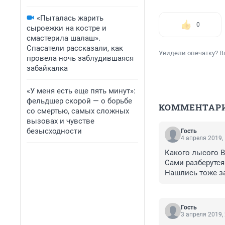
«Пыталась жарить
0
сыроежки на костре и
смастерила шалаш».
Спасатели рассказали, как
Увидели опечатку? В
провела ночь заблудившаяся
забайкалка
«У меня есть еще пять минут»:
фельдшер скорой — о борьбе
КОММЕНТАР
со смертью, самых сложных
вызовах и чувстве
безысходности
Гость
4 апреля 2019,
Какого лысого В
Сами разберутся
Нашлись тоже з
За собой смотре
Гость
3 апреля 2019,