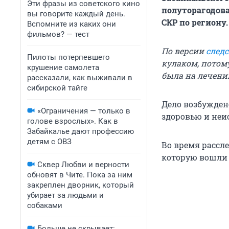
Эти фразы из советского кино
полуторагодова
вы говорите каждый день.
СКР по региону.
Вспомните из каких они
фильмов? — тест
По версии
след
Пилоты потерпевшего
кулаком, потом
крушение самолета
была на лечени
рассказали, как выживали в
сибирской тайге
Дело возбужден
«Ограничения — только в
здоровью и неи
голове взрослых». Как в
Забайкалье дают профессию
детям с ОВЗ
Во время рассл
которую вошли 
Сквер Любви и верности
обновят в Чите. Пока за ним
закреплен дворник, который
убирает за людьми и
собаками
Больше не скрывает: