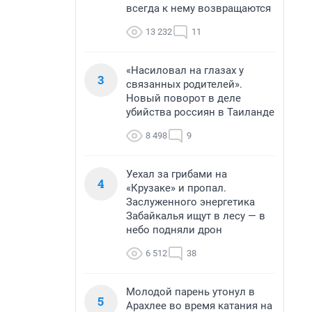
всегда к нему возвращаются
13 232
11
«Насиловал на глазах у
3
связанных родителей».
Новый поворот в деле
убийства россиян в Таиланде
8 498
9
Уехал за грибами на
4
«Крузаке» и пропал.
Заслуженного энергетика
Забайкалья ищут в лесу — в
небо подняли дрон
6 512
38
Молодой парень утонул в
5
Арахлее во время катания на