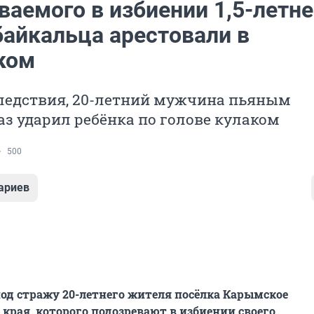
аемого в избиении 1,5-летне
байкальца арестовали в
ком
следствия, 20-летний мужчина пьяным
аз ударил ребёнка по голове кулаком
500
ариев
од стражу 20-летнего жителя посёлка Карымское
 края, которого подозревают в избиении своего