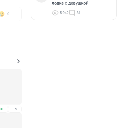
лодке с девушкой
5 942
81
0
+0
–9