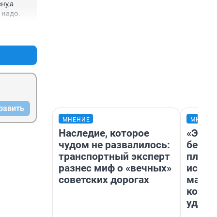
у,а 
 надо.
+21
–0
равить
МНЕНИЕ
МНЕНИ
Наследие, которое
«Это 
чудом не развалилось:
безоб
транспортный эксперт
площа
разнес миф о «вечных»
исчез
советских дорогах
мален
котор
удобн