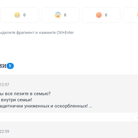
0
0
0
ыделите фрагмент и нажмите Ctrl+Enter
ИИ
5
 12:57
ы все лезите в семью?
 внутри семьи!
ащитнички униженных и оскорбленных! 
ли бы лучше!
 22:59