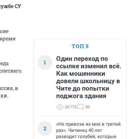
лужбе СУ
ове
 время
ТОП 5
Один переход по
1
еда
ссылке изменил всё.
летнего.
Как мошенники
довели школьницу в
Чите до попытки
ссия, в
поджога здания
ки.
24 772
50
«Не привози их мне в третий
2
раз». Читинец 40 лет
разводит голубей, которые