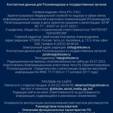
Контактные данные для Роскомнадзора и государственных органов
Сетевое издание «Чита.РУ» (18+)
Зарегистрировано Федеральной службой по надзору в сфере связи,
информационных технологий и массовых коммуникаций (Роскомнадзор)
Регистрационный номер и дата принятия решения о регистрации: ЭЛ №
ФС 77 – 83657 от 26.07.2022 г.
Учредитель: Общество с ограниченной ответственностью "ИНТЕРНЕТ
ТЕХНОЛОГИИ"
Главный редактор: Шайтанова Екатерина Александровна
Адрес редакции: 672000, Россия, Чита, ул. Балябина, д. 13, 6 этаж, офис
608, телефон 8 (3022) 40-08-24
Электронный адрес редакции:
chita@shkulev.ru
Контактные данные для Роскомнадзора и государственных органов:
juristnsk@shkulev.ru
Техподдержка:
help@shkulev.ru
Редакционные материалы, опубликованные на сайте до 26.07.2022,
подготовлены Информационным агентством Чита.Ру (Зарегистрировано
Роскомнадзором - Свидетельство о регистрации средства массовой
информации ИА №ФС 77-71394 от 17 октября 2017 года)
РЕКЛАМА НА САЙТЕ
Связаться с отделом продаж: 8 (30-22) 40-08-90,
reklamachita@shkulev.ru
Чат-бот в телеграм:
@shkulev_social_media_gp_bot
Редакция сайта не несет ответственности за достоверность
информации, содержащейся в рекламных объявлениях.
Особенности эксплуатации (использования) веб-портала регулируются:
Руководством пользователя
Описанием функциональных характеристик ПО