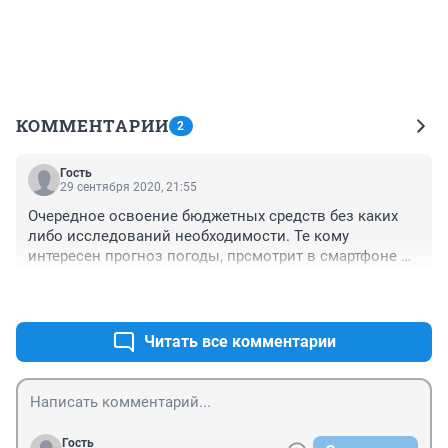
КОММЕНТАРИИ
2
Гость
29 сентября 2020, 21:55
Очередное освоение бюджетных средств без каких 
либо исследований необходимости. Те кому 
интересен прогноз погоды, прсмотрит в смартфоне 
или вокруг. Такая же наверно дорогая история, как 
+8
–9
стеклянные остановки, купленные по цене за 
квадратным метр стекла дороже квадратного метра 
жилья.
Читать все комментарии
Гость