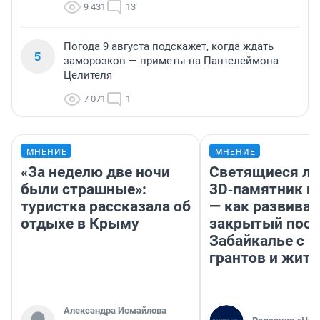
9 431
13
Погода 9 августа подскажет, когда ждать
5
заморозков — приметы на Пантелеймона
Целителя
7 071
1
МНЕНИЕ
МНЕНИЕ
«За неделю две ночи
Светящиеся ла
были страшные»:
3D‑памятник и
туристка рассказала об
— как развивае
отдыхе в Крыму
закрытый посе
Забайкалье с 
грантов и жите
Александра Исмайлова