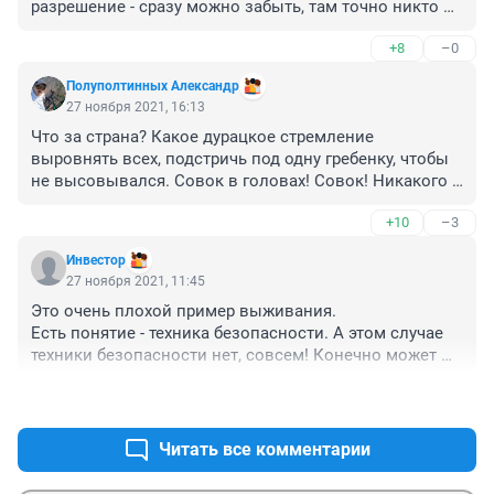
разрешение - сразу можно забыть, там точно никто 
ответственность не возьмет, тысячу нарушений 
+8
–0
нормативных документов легко найдут.
Полуполтинных Александр
27 ноября 2021, 16:13
Что за страна? Какое дурацкое стремление 
выровнять всех, подстричь под одну гребенку, чтобы 
не высовывался. Совок в головах! Совок! Никакого 
уважения к личности! К Человеку! Дали бы спокойно 
+10
–3
жить инвалиду, дали бы патент на изобретение, 
грамоту. Нет, надо наплевать в душу.
Инвeстор
27 ноября 2021, 11:45
Это очень плохой пример выживания.
Есть понятие - техника безопасности. А этом случае 
техники безопасности нет, совсем! Конечно может 
быть и пронесёт, но может и "повезёт", когда эта 
+16
–11
конструкция, вместе с дедом, рухнет. Ведь там нет 
никакой страховки, причём на всех участках. Лебедка, 
трос, подвязочка коляски к тросу и т.д.
Читать все комментарии
Жаль, что в нашей стране люди вот так выживают 
(умирают).