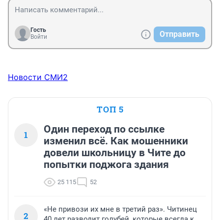
Гость
Отправить
Войти
Новости СМИ2
ТОП 5
Один переход по ссылке
1
изменил всё. Как мошенники
довели школьницу в Чите до
попытки поджога здания
25 115
52
«Не привози их мне в третий раз». Читинец
2
40 лет разводит голубей, которые всегда к