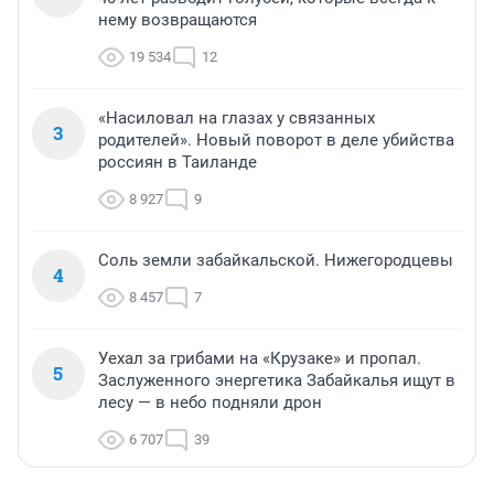
нему возвращаются
19 534
12
«Насиловал на глазах у связанных
3
родителей». Новый поворот в деле убийства
россиян в Таиланде
8 927
9
Соль земли забайкальской. Нижегородцевы
4
8 457
7
Уехал за грибами на «Крузаке» и пропал.
5
Заслуженного энергетика Забайкалья ищут в
лесу — в небо подняли дрон
6 707
39