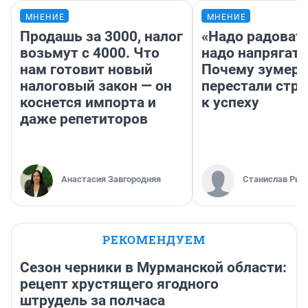
МНЕНИЕ
МНЕНИЕ
Продашь за 3000, налог
«Надо радовать
возьмут с 4000. Что
надо напрягать
нам готовит новый
Почему зумер
налоговый закон — он
перестали стр
коснется импорта и
к успеху
даже репетиторов
Анастасия Завгородняя
Станислав Рин
РЕКОМЕНДУЕМ
Сезон черники в Мурманской области:
рецепт хрустящего ягодного
штрудель за полчаса