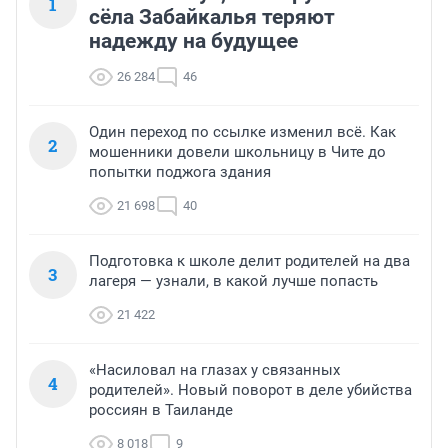
1
сёла Забайкалья теряют
надежду на будущее
26 284
46
Один переход по ссылке изменил всё. Как
2
мошенники довели школьницу в Чите до
попытки поджога здания
21 698
40
Подготовка к школе делит родителей на два
3
лагеря — узнали, в какой лучше попасть
21 422
«Насиловал на глазах у связанных
4
родителей». Новый поворот в деле убийства
россиян в Таиланде
8 018
9