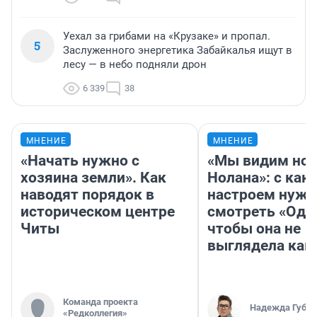
Уехал за грибами на «Крузаке» и пропал.
5
Заслуженного энергетика Забайкалья ищут в
лесу — в небо подняли дрон
6 339
38
МНЕНИЕ
МНЕНИЕ
«Начать нужно с
«Мы видим нов
хозяина земли». Как
Нолана»: с как
наводят порядок в
настроем нужн
историческом центре
смотреть «Оди
Читы
чтобы она не
выглядела как
Команда проекта
Надежда Губар
«Редколлегия»