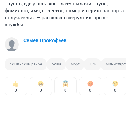
трупов, где указывают дату выдачи трупа,
фамилию, имя, отчество, номер и серию паспорта
получателя», — рассказал сотрудник пресс-
службы.
Семён Прокофьев
Акшинский район
Акша
Морг
ЦРБ
Министерство
0
0
0
0
0