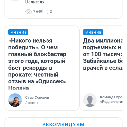
Целителя
7 649
2
МНЕНИЕ
МНЕНИЕ
«Никого нельзя
Два миллиона
победить». О чем
подъемных и з
главный блокбастер
от 100 тысяч: 
этого года, который
Забайкалье бор
бьет рекорды в
врачей в селах
прокате: честный
отзыв на «Одиссею»
Нолана
Команда проек
Стас Соколов
«Редколлегия»
Эксперт
РЕКОМЕНДУЕМ