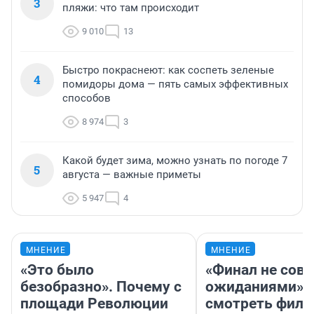
3
пляжи: что там происходит
9 010
13
Быстро покраснеют: как соспеть зеленые
4
помидоры дома — пять самых эффективных
способов
8 974
3
Какой будет зима, можно узнать по погоде 7
5
августа — важные приметы
5 947
4
МНЕНИЕ
МНЕНИЕ
«Это было
«Финал не совп
безобразно». Почему с
ожиданиями»: 
площади Революции
смотреть фил