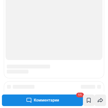
Руководством пользователя
Описанием функциональных характеристик ПО
Условиями использования веб-портала и политикой
конфиденциальности персональных данных
Веб-портал распространяется в виде интернет-сервиса, специальные
действия по установке на стороне пользователя не требуются
Политика использования cookies
Рекомендательные системы
Пользовательское соглашение сервиса «Подписка без баннерной
рекламы»
© ООО «Интернет Технологии»
11
Комментарии