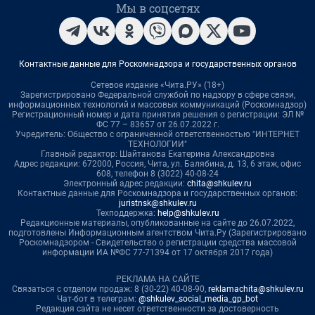
Мы в соцсетях
Контактные данные для Роскомнадзора и государственных органов
Сетевое издание «Чита.РУ» (18+)
Зарегистрировано Федеральной службой по надзору в сфере связи,
информационных технологий и массовых коммуникаций (Роскомнадзор)
Регистрационный номер и дата принятия решения о регистрации: ЭЛ №
ФС 77 – 83657 от 26.07.2022 г.
Учредитель: Общество с ограниченной ответственностью "ИНТЕРНЕТ
ТЕХНОЛОГИИ"
Главный редактор: Шайтанова Екатерина Александровна
Адрес редакции: 672000, Россия, Чита, ул. Балябина, д. 13, 6 этаж, офис
608, телефон 8 (3022) 40-08-24
Электронный адрес редакции:
chita@shkulev.ru
Контактные данные для Роскомнадзора и государственных органов:
juristnsk@shkulev.ru
Техподдержка:
help@shkulev.ru
Редакционные материалы, опубликованные на сайте до 26.07.2022,
подготовлены Информационным агентством Чита.Ру (Зарегистрировано
Роскомнадзором - Свидетельство о регистрации средства массовой
информации ИА №ФС 77-71394 от 17 октября 2017 года)
РЕКЛАМА НА САЙТЕ
Связаться с отделом продаж: 8 (30-22) 40-08-90,
reklamachita@shkulev.ru
Чат-бот в телеграм:
@shkulev_social_media_gp_bot
Редакция сайта не несет ответственности за достоверность