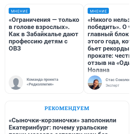
МНЕНИЕ
МНЕНИЕ
«Ограничения — только
«Никого нельз
в голове взрослых».
победить». О ч
Как в Забайкалье дают
главный блокб
профессию детям с
этого года, ко
ОВЗ
бьет рекорды 
прокате: честн
отзыв на «Оди
Нолана
Команда проекта
Стас Соколов
«Редколлегия»
Эксперт
РЕКОМЕНДУЕМ
«Сыночки-корзиночки» заполонили
Екатеринбург: почему уральские