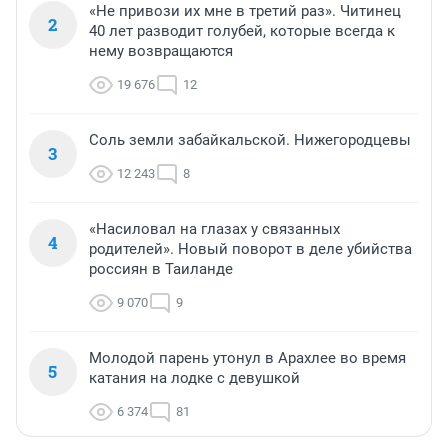
«Не привози их мне в третий раз». Читинец
2
40 лет разводит голубей, которые всегда к
нему возвращаются
19 676
12
Соль земли забайкальской. Нижегородцевы
3
12 243
8
«Насиловал на глазах у связанных
4
родителей». Новый поворот в деле убийства
россиян в Таиланде
9 070
9
Молодой парень утонул в Арахлее во время
5
катания на лодке с девушкой
6 374
81