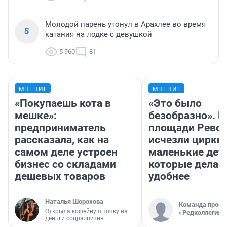
Молодой парень утонул в Арахлее во время
5
катания на лодке с девушкой
5 960
81
МНЕНИЕ
МНЕНИЕ
«Покупаешь кота в
«Это было
мешке»:
безобразно». П
предприниматель
площади Рево
рассказала, как на
исчезли цирки 
самом деле устроен
маленькие дет
бизнес со складами
которые делаю
дешевых товаров
удобнее
Наталья Шорохова
Команда проек
Открыла кофейную точку на
«Редколлегия»
деньги соцразвития