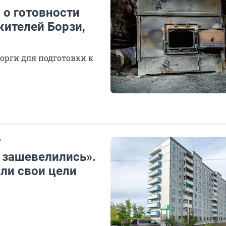
 о готовности
жителей Борзи,
орги для подготовки к
У
и зашевелились».
ли свои цели