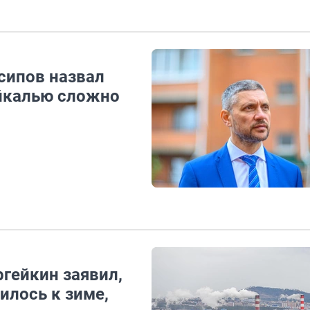
сипов назвал
айкалью сложно
ргейкин заявил,
илось к зиме,