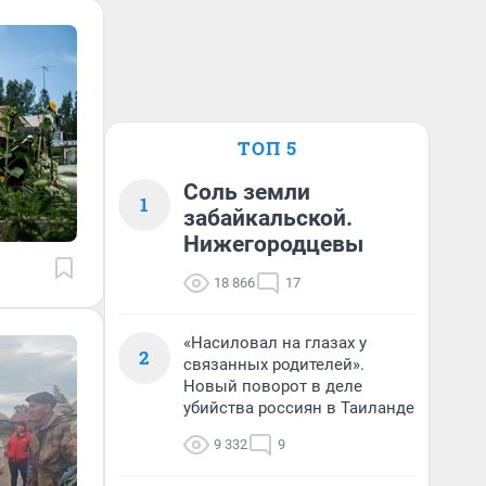
ТОП 5
Соль земли
1
забайкальской.
Нижегородцевы
18 866
17
«Насиловал на глазах у
2
связанных родителей».
Новый поворот в деле
убийства россиян в Таиланде
9 332
9