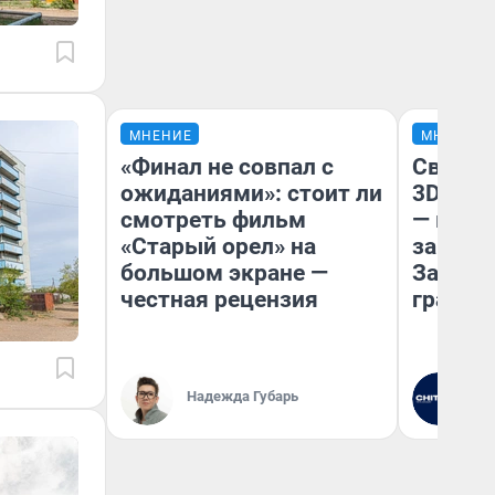
МНЕНИЕ
МНЕНИЕ
«Финал не совпал с
Светящ
ожиданиями»: стоит ли
3D‑пам
смотреть фильм
— как 
«Старый орел» на
закрыт
большом экране —
Забайк
честная рецензия
гранто
Надежда Губарь
Ре