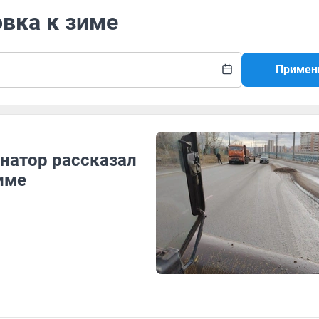
овка к зиме
Примен
рнатор рассказал
име