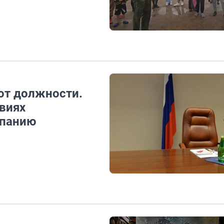
от должности.
твиях
мпанию