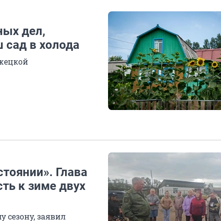
ных дел,
 сад в холода
жецкой
тоянии». Глава
ть к зиме двух
у сезону, заявил