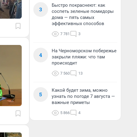
Быстро покраснеют: как
3
соспеть зеленые помидоры
дома — пять самых
эффективных способов
7 781
3
На Черноморском побережье
4
закрыли пляжи: что там
происходит
7 560
13
Какой будет зима, можно
5
узнать по погоде 7 августа —
важные приметы
5 866
4