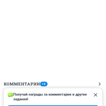
КОММЕНТАРИИ
14
Получай награды за комментарии и другие 
Гость
8 января 2023, 21:27
задания!
Это что за чудо, это не герой, а позорище нашей 