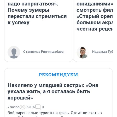
надо напрягаться».
ожиданиями»: 
Почему зумеры
смотреть фил
перестали стремиться
«Старый орел» 
к успеху
большом экран
честная рецен
Станислав Ринчиндабаев
Надежда Губар
РЕКОМЕНДУЕМ
Накипело у младшей сестры: «Она
уехала жить, а я осталась быть
хорошей»
7 часов
6 316
3
Вой сирен, злые туристы и грязь. Стоит ли ехать в