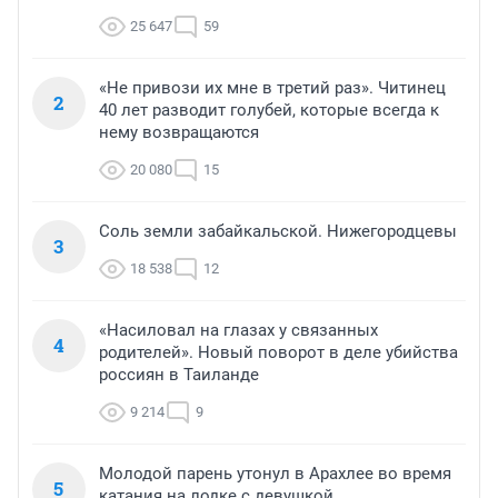
25 647
59
«Не привози их мне в третий раз». Читинец
2
40 лет разводит голубей, которые всегда к
нему возвращаются
20 080
15
Соль земли забайкальской. Нижегородцевы
3
18 538
12
«Насиловал на глазах у связанных
4
родителей». Новый поворот в деле убийства
россиян в Таиланде
9 214
9
Молодой парень утонул в Арахлее во время
5
катания на лодке с девушкой