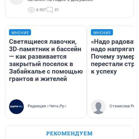
6 597
91
МНЕНИЕ
МНЕНИЕ
Светящиеся лавочки,
«Надо радовать
3D‑памятник и бассейн
надо напрягать
— как развивается
Почему зумер
закрытый поселок в
перестали стр
Забайкалье с помощью
к успеху
грантов и жителей
Редакция «Чита.Ру»
Станислав Рин
РЕКОМЕНДУЕМ