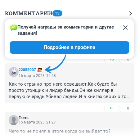
КОММЕНТАРИИ
19
Получай награды за комментарии и другие 
Гость
8 июля 2023, 05:00
задания!
Живой, радуются, а от него никто не радовался, 
Подробнее в профиле
сколько поломанных и уничтоженных
+0
–0
22855007
16 марта 2023, 15:58
Как то странно про него освещают.Как будто бы 
просто угонщик и лидер банды.Он же киллер в 
первую очередь.Убивал людей.И в книгах своих о том 
писал.
+1
–0
Гость
15 марта 2023, 21:27
Чего то не понял,в итоге когда он выйдет то?