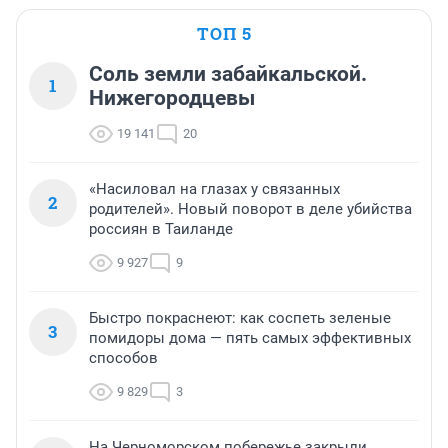
ТОП 5
Соль земли забайкальской.
1
Нижегородцевы
19 141
20
«Насиловал на глазах у связанных
2
родителей». Новый поворот в деле убийства
россиян в Таиланде
9 927
9
Быстро покраснеют: как соспеть зеленые
3
помидоры дома — пять самых эффективных
способов
9 829
3
На Черноморском побережье закрыли