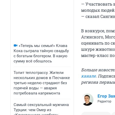
— Участвовать 
молодых людей. 
— сказал Сангин
В конкурсе, по
Агинского, Мог
оценивать по с
«Теперь мы семья!» Клава
шкуре животног
Кока сыграла тайную свадьбу
мастер-класс п
с богатым блогером. В какую
сумму всё обошлось
Больше новосте
Топит теплотрассу. Жители
канале
. Подпис
нескольких домов в Песчанке
региона первы
третью неделю страдают без
горячей воды — авария
потребовала капремонта
Егор За
Редактор
Самый сексуальный мужчина
Турции: чем Омер из