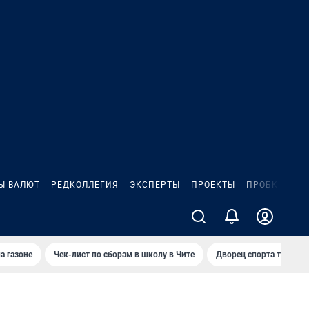
Ы ВАЛЮТ
РЕДКОЛЛЕГИЯ
ЭКСПЕРТЫ
ПРОЕКТЫ
ПРОБКИ
ИГ
а газоне
Чек-лист по сборам в школу в Чите
Дворец спорта требую