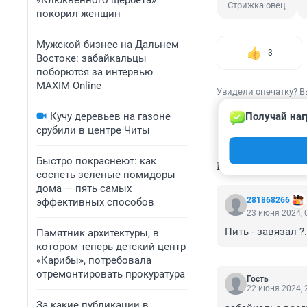
«Клюквенного щербета»
Стрижка овец
покорил женщин
Мужской бизнес на Дальнем
3
Востоке: забайкальцы
поборются за интервью
MAXIM Online
Увидели опечатку? В
Кучу деревьев на газоне
Получай наг
срубили в центре Читы
Быстро покраснеют: как
КОММЕНТАР
соспеть зеленые помидоры
дома — пять самых
281868266
эффективных способов
23 июня 2024, 
Пить - завязал ?..
Памятник архитектуры, в
котором теперь детский центр
«Карибы», потребовала
отремонтировать прокуратура
Гость
22 июня 2024, 
За какие публикации в