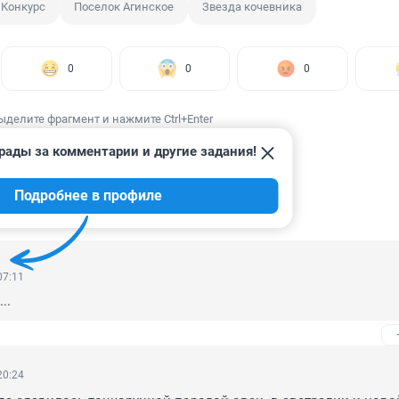
Конкурс
Поселок Агинское
Звезда кочевника
0
0
0
ыделите фрагмент и нажмите Ctrl+Enter
рады за комментарии и другие задания!
Подробнее в профиле
ИИ
7
07:11
..
20:24