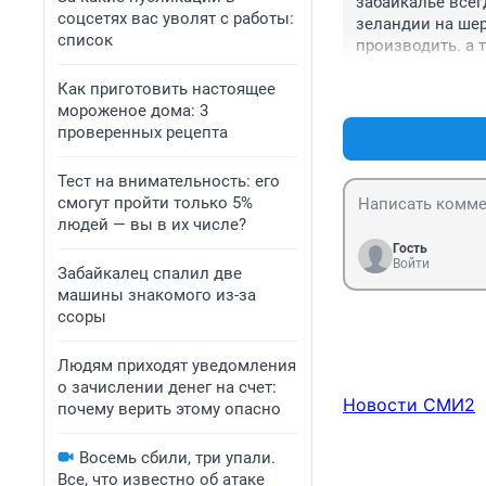
забайкалье всег
соцсетях вас уволят с работы:
зеландии на шер
список
производить. а 
Как приготовить настоящее
мороженое дома: 3
проверенных рецепта
Тест на внимательность: его
смогут пройти только 5%
людей — вы в их числе?
Гость
Войти
Забайкалец спалил две
машины знакомого из-за
ссоры
Людям приходят уведомления
о зачислении денег на счет:
Новости СМИ2
почему верить этому опасно
Восемь сбили, три упали.
Все, что известно об атаке