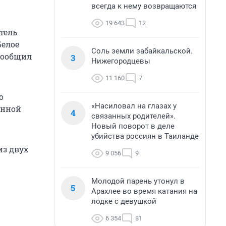
всегда к нему возвращаются
19 643
12
тель
Белое
Соль земли забайкальской.
 сообщил
3
Нижегородцевы
11 160
7
о
«Насиловал на глазах у
енной
4
связанных родителей».
Новый поворот в деле
убийства россиян в Таиланде
из двух
9 056
9
Молодой парень утонул в
5
Арахлее во время катания на
лодке с девушкой
6 354
81