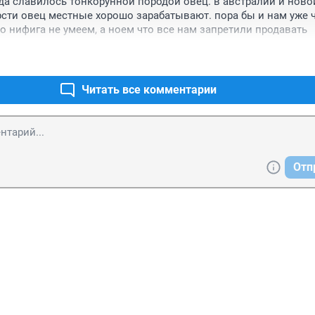
да славилось тонкорунной породой овец. в австралии и новой
сти овец местные хорошо зарабатывают. пора бы и нам уже чт
то нифига не умеем, а ноем что все нам запретили продавать
Читать все комментарии
Отп