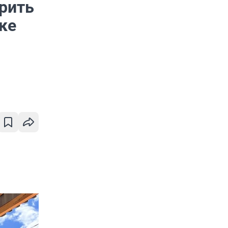
рить
ке