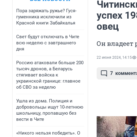
Читинск
Пора заряжать ружье? Гуся-
успех 19
гуменника исключили из
Красной книги Забайкалья
овец
Свет будут отключать в Чите
Он владеет 
всю неделю с завтрашнего
дня
22 июня 2024, 14:15
Россию атаковали больше 200
тысяч дронов, а Беларусь
7
коммент
стягивает войска к
украинской границе: главное
об СВО за неделю
Ушла из дома. Полиция и
добровольцы ищут 10-летнюю
школьницу, пропавшую без
вести в Чите
«Никого нельзя победить». О