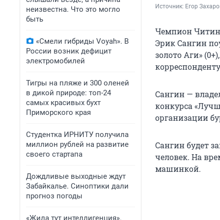
Источник: 
Егор Захаро
неизвестна. Что это могло
быть
Чемпион Читинс
«Смели гибриды Voyah». В
Эрик Сангин по
России возник дефицит
золото Аги» (0+
электромобилей
корреспонденту 
Тигры на пляже и 300 оленей
в дикой природе: топ-24
Сангин — владел
самых красивых бухт
конкурса «Лучш
Приморского края
организации бу
Студентка ИРНИТУ получила
миллион рублей на развитие
Сангин будет з
своего стартапа
человек. На вр
машинкой.
Дождливые выходные ждут
Забайкалье. Синоптики дали
прогноз погоды
«Жила тут интеллигенция».