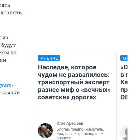
кать
охранять,
 из
 будут
иям на
МНЕНИЕ
МНЕНИ
ели
Наследие, которое
«Огра
чудом не развалилось:
в гол
транспортный эксперт
Как в
gram-
разнес миф о «вечных»
профе
из жизни
советских дорогах
ОВЗ
Олег Арефьев
Блогер, предприниматель,
владелец в транспортном
бизнесе