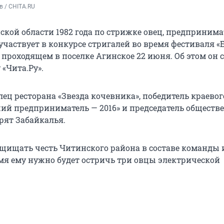
в / CHITA.RU
кой области 1982 года по стрижке овец, предпринима
участвует в конкурсе стригалей во время фестиваля «
), проходящем в поселке Агинское 22 июня. Об этом он
«Чита.Ру».
ец ресторана «Звезда кочевника», победитель краевог
ий предприниматель — 2016» и председатель обществ
рят Забайкалья.
ащищать честь Читинского района в составе команды 
емя ему нужно будет остричь три овцы электрической