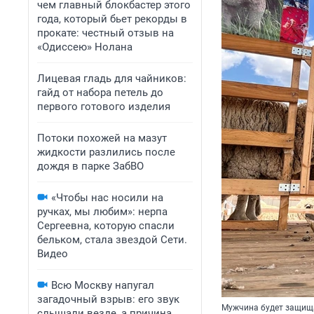
чем главный блокбастер этого
года, который бьет рекорды в
прокате: честный отзыв на
«Одиссею» Нолана
Лицевая гладь для чайников:
гайд от набора петель до
первого готового изделия
Потоки похожей на мазут
жидкости разлились после
дождя в парке ЗабВО
«Чтобы нас носили на
ручках, мы любим»: нерпа
Сергеевна, которую спасли
бельком, стала звездой Сети.
Видео
Всю Москву напугал
загадочный взрыв: его звук
Мужчина будет защища
слышали везде, а причина