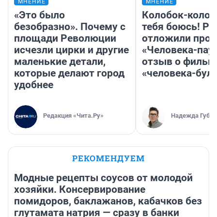
МНЕНИЕ
МНЕНИЕ
«Это было
Колобок-колобо
безобразно». Почему с
тебя боюсь! Ра
площади Революции
отложили прок
исчезли цирки и другие
«Человека-пау
маленькие детали,
отзыв о фильм
которые делают город
«человека-бул
удобнее
Редакция «Чита.Ру»
Надежда Губар
РЕКОМЕНДУЕМ
Модные рецепты соусов от молодой
хозяйки. Консервирование
помидоров, баклажанов, кабачков без
глутамата натрия — сразу в банки