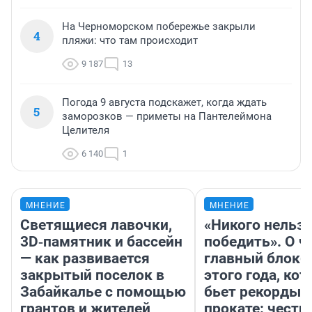
На Черноморском побережье закрыли
4
пляжи: что там происходит
9 187
13
Погода 9 августа подскажет, когда ждать
5
заморозков — приметы на Пантелеймона
Целителя
6 140
1
МНЕНИЕ
МНЕНИЕ
Светящиеся лавочки,
«Никого нельз
3D‑памятник и бассейн
победить». О ч
— как развивается
главный блокб
закрытый поселок в
этого года, ко
Забайкалье с помощью
бьет рекорды 
грантов и жителей
прокате: честн