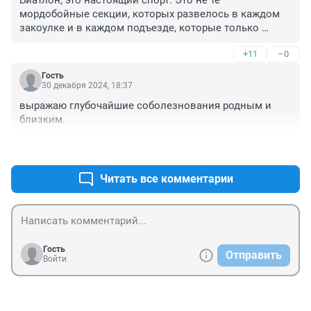
Биатлон, это настоящий спорт. Это не те 
мордобойные секции, которых развелось в каждом 
закоулке и в каждом подъезде, которые только 
развивают агрессивность у детей и плодят криминал. 
+11
–0
Биатлон, это благородный спорт для сильных!
Гость
30 декабря 2024, 18:37
выражаю глубочайшие соболезнования родным и 
близким.
+5
–0
Читать все комментарии
Гость
Отправить
Войти