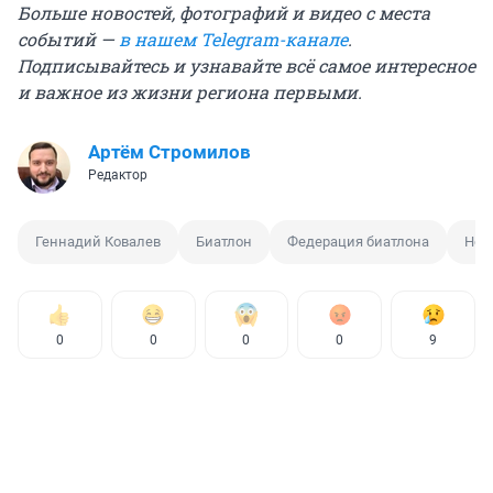
Больше новостей, фотографий и видео с места
событий —
в нашем Telegram-канале
.
Подписывайтесь и узнавайте всё самое интересное
и важное из жизни региона первыми.
Артём Стромилов
Редактор
Геннадий Ковалев
Биатлон
Федерация биатлона
Нек
0
0
0
0
9