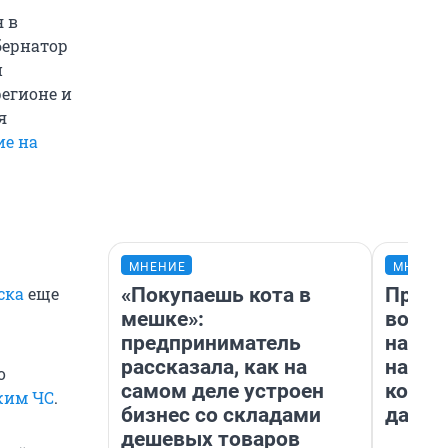
 в
бернатор
и
егионе и
я
ие на
МНЕНИЕ
МНЕНИ
«Покупаешь кота в
Прода
ска
еще
мешке»:
возьм
предприниматель
нам г
рассказала, как на
налог
о
самом деле устроен
косне
жим ЧС
.
бизнес со складами
даже 
дешевых товаров