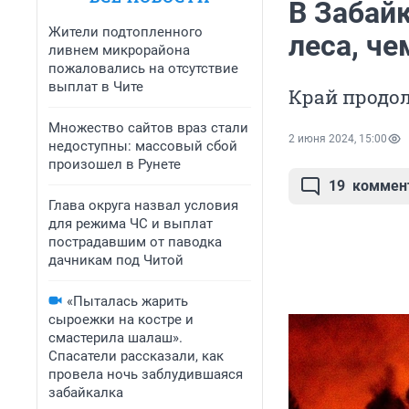
В Забайк
Жители подтопленного
леса, че
ливнем микрорайона
пожаловались на отсутствие
выплат в Чите
Край продо
Множество сайтов враз стали
2 июня 2024, 15:00
недоступны: массовый сбой
произошел в Рунете
19
коммен
Глава округа назвал условия
для режима ЧС и выплат
пострадавшим от паводка
дачникам под Читой
«Пыталась жарить
сыроежки на костре и
смастерила шалаш».
Спасатели рассказали, как
провела ночь заблудившаяся
забайкалка