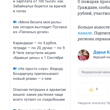
О пожарах прося
и зарплата от 100 тысяч: как
Забайкалье борется за врачей
Граждане, сооб
в селах
рублей, участв
«Меня бесила моя роль»:
Больше новосте
как сегодня выглядит Пуговка
из «Папиных дочек»
канале
. Подпис
региона первы
Карандаши — по 4 рубля,
тетради — по 20, ручки — по 9.
Дарья К
В Чите запустили акцию
«Бравые цены» к 1 Сентября
Ведущий ко
«Не просто слух»: Федору
Федеральная авиа
Бондарчуку приписывают
новый роман — с кем
Опасная петрушка и ядовитая
0
вишня: какие растения чаще
всего путают со съедобными
Увидели опечатку? В