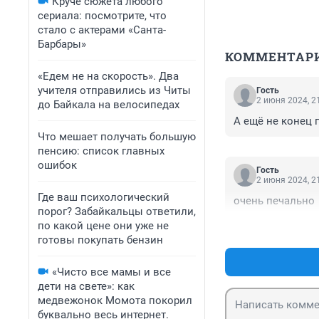
Круче сюжета любого
сериала: посмотрите, что
стало с актерами «Санта-
Барбары»
КОММЕНТАР
«Едем не на скорость». Два
учителя отправились из Читы
Гость
2 июня 2024, 2
до Байкала на велосипедах
А ещё не конец г
Что мешает получать большую
пенсию: список главных
ошибок
Гость
2 июня 2024, 2
Где ваш психологический
очень печально
порог? Забайкальцы ответили,
по какой цене они уже не
готовы покупать бензин
«Чисто все мамы и все
дети на свете»: как
медвежонок Момота покорил
буквально весь интернет.