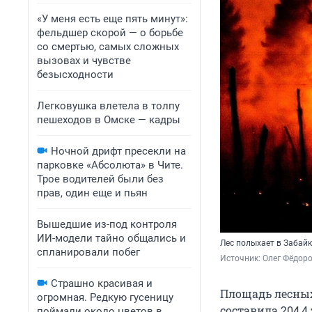
«У меня есть еще пять минут»:
фельдшер скорой — о борьбе
со смертью, самых сложных
вызовах и чувстве
безысходности
Легковушка влетела в толпу
пешеходов в Омске — кадры
Ночной дрифт пресекли на
парковке «Абсолюта» в Чите.
Трое водителей были без
прав, один еще и пьян
Вышедшие из-под контроля
ИИ-модели тайно общались и
Лес полыхает в Забайк
спланировали побег
Источник: 
Олег Фёдоро
Страшно красивая и
Площадь лесных
огромная. Редкую гусеницу
составила 204,4
поймали около цветов в