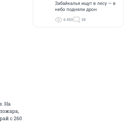
Забайкалья ищут в лесу — в
небо подняли дрон
6 453
38
. На
 пожара,
рай с 260