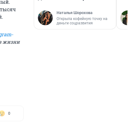
ный.
 тысяч
Наталья Шорохова
й.
Открыла кофейную точку на
деньги соцразвития
gram-
из жизни
0