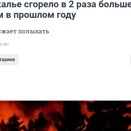
алье сгорело в 2 раза больш
м в прошлом году
лжает полыхать
3 581
тариев