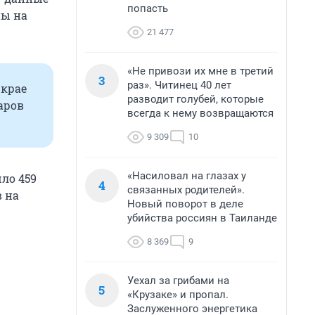
попасть
ны на
21 477
«Не привози их мне в третий
3
раз». Читинец 40 лет
 крае
разводит голубей, которые
таров
всегда к нему возвращаются
9 309
10
«Насиловал на глазах у
шло 459
4
связанных родителей».
в на
Новый поворот в деле
убийства россиян в Таиланде
8 369
9
Уехал за грибами на
5
«Крузаке» и пропал.
Заслуженного энергетика