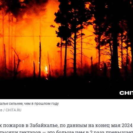
алье сильнее, чем в прошлом году
в / CHITA.RU
 пожаров в Забайкалье, по данным на конец мая 2024 
 тысячи гектаров — это больше чем в 2 раза превышае