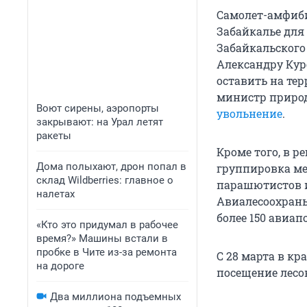
Самолет-амфиби
Забайкалье для
Забайкальского
Александру Кур
оставить на те
министр природ
Воют сирены, аэропорты
увольнение
.
закрывают: на Урал летят
ракеты
Кроме того, в 
Дома полыхают, дрон попал в
группировка ме
склад Wildberries: главное о
парашютистов и
налетах
Авиалесоохраны
более 150 авиап
«Кто это придумал в рабочее
время?» Машины встали в
пробке в Чите из-за ремонта
С 28 марта в кр
на дороге
посещение лесов
Два миллиона подъемных