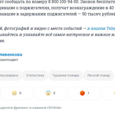
т сообщать по номеру 8 800 100-94-00. Звонок бесплат
щившие о поджигателях, получат вознаграждение в 40
овавшие в задержании поджигателей — 50 тысяч рубле
й, фотографий и видео с места событий —
в нашем Tele
ывайтесь и узнавайте всё самое интересное и важное 
ми.
ливенкова
рреспондент
лесоохрана
Статистика
Тушение пожара
Лесной пожар
0
0
1
ыделите фрагмент и нажмите Ctrl+Enter