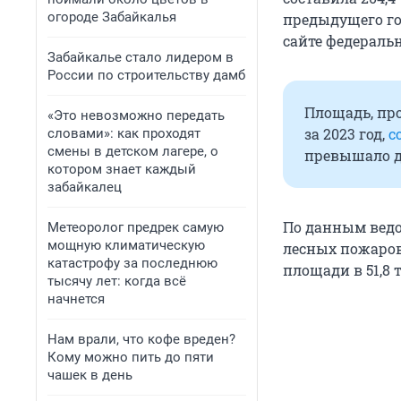
огороде Забайкалья
предыдущего го
сайте федераль
Забайкалье стало лидером в
России по строительству дамб
Площадь, пр
«Это невозможно передать
за 2023 год,
с
словами»: как проходят
смены в детском лагере, о
превышало д
котором знает каждый
забайкалец
По данным ведом
Метеоролог предрек самую
мощную климатическую
лесных пожаров
катастрофу за последнюю
площади в 51,8 
тысячу лет: когда всё
начнется
Нам врали, что кофе вреден?
Кому можно пить до пяти
чашек в день