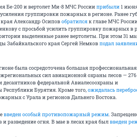
я Бе-200 и вертолет Ми-8 МЧС России
прибыли
1 июня
 усиления группировки пожарных в регионе. Ранее гу
 края Александр Осипов
обратился
к главе МЧС Росси
енкову с просьбой усилить группировку пожарных в р
рритории выделенные ранее вертолеты. При этом 31 ма
ы Забайкальского края Сергей Немков
подал заявлен
регионе была сосредоточена большая профессиональная
жрегиональных сил авиационной охраны лесов — 276
 десантников федеральной Авиалесоохраны и
 Республики Бурятия. Кроме того,
ожидалась перебро
ожарных с Урала и регионов Дальнего Востока.
ае
введен особый противопожарный режим
. Запрещен
 и разведение огня. В мае в лесах края был
введен ре