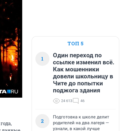
ТОП 5
Один переход по
1
ссылке изменил всё.
Как мошенники
довели школьницу в
Чите до попытки
поджога здания
24 613
46
Подготовка к школе делит
2
родителей на два лагеря —
года,
узнали, в какой лучше
т данные