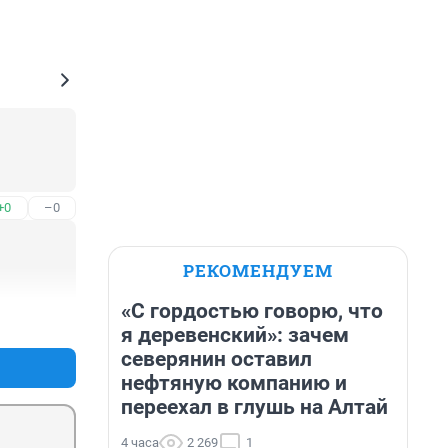
+0
–0
РЕКОМЕНДУЕМ
«С гордостью говорю, что
+0
–0
я деревенский»: зачем
северянин оставил
нефтяную компанию и
переехал в глушь на Алтай
4 часа
2 269
1