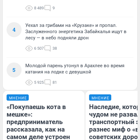
8 489
9
Уехал за грибами на «Крузаке» и пропал.
4
Заслуженного энергетика Забайкалья ищут в
лесу — в небо подняли дрон
6 507
38
Молодой парень утонул в Арахлее во время
5
катания на лодке с девушкой
5 925
81
МНЕНИЕ
МНЕНИЕ
«Покупаешь кота в
Наследие, кото
мешке»:
чудом не разва
предприниматель
транспортный э
рассказала, как на
разнес миф о «
самом деле устроен
советских доро