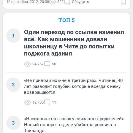
10 сентября, 2012, 20:08
322
Обсудить
ТОП 5
Один переход по ссылке изменил
1
всё. Как мошенники довели
школьницу в Чите до попытки
поджога здания
24 757
50
«Не привози их мне в третий раз». Читинец 40
2
лет разводит голубей, которые всегда к нему
возвращаются
12 705
11
«Насиловал на глазах у связанных родителей».
3
Новый поворот в деле убийства россиян в
Таиланде