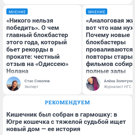
МНЕНИЕ
МНЕНИЕ
«Никого нельзя
«Аналоговая жи
победить». О чем
вот что нам нуж
главный блокбастер
Почему новые
этого года, который
блокбастеры
бьет рекорды в
проваливаются,
прокате: честный
повторы стары
отзыв на «Одиссею»
фильмов собир
Нолана
полные залы
Стас Соколов
Алёна Золотухи
Эксперт
Журналист НГС
РЕКОМЕНДУЕМ
Кишечник был собран в гармошку: в
Югре кошечка с тяжелой судьбой ищет
новый дом — ее история