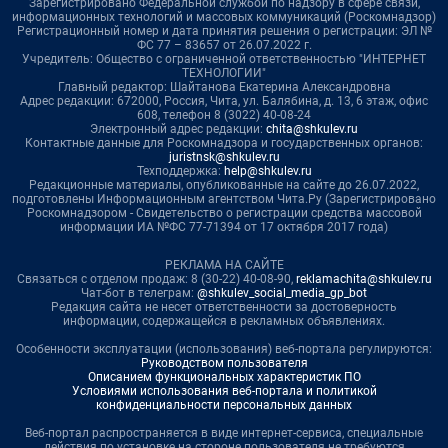
Зарегистрировано Федеральной службой по надзору в сфере связи,
информационных технологий и массовых коммуникаций (Роскомнадзор)
Регистрационный номер и дата принятия решения о регистрации: ЭЛ №
ФС 77 – 83657 от 26.07.2022 г.
Учредитель: Общество с ограниченной ответственностью "ИНТЕРНЕТ
ТЕХНОЛОГИИ"
Главный редактор: Шайтанова Екатерина Александровна
Адрес редакции: 672000, Россия, Чита, ул. Балябина, д. 13, 6 этаж, офис
608, телефон 8 (3022) 40-08-24
Электронный адрес редакции:
chita@shkulev.ru
Контактные данные для Роскомнадзора и государственных органов:
juristnsk@shkulev.ru
Техподдержка:
help@shkulev.ru
Редакционные материалы, опубликованные на сайте до 26.07.2022,
подготовлены Информационным агентством Чита.Ру (Зарегистрировано
Роскомнадзором - Свидетельство о регистрации средства массовой
информации ИА №ФС 77-71394 от 17 октября 2017 года)
РЕКЛАМА НА САЙТЕ
Связаться с отделом продаж: 8 (30-22) 40-08-90,
reklamachita@shkulev.ru
Чат-бот в телеграм:
@shkulev_social_media_gp_bot
Редакция сайта не несет ответственности за достоверность
информации, содержащейся в рекламных объявлениях.
Особенности эксплуатации (использования) веб-портала регулируются:
Руководством пользователя
Описанием функциональных характеристик ПО
Условиями использования веб-портала и политикой
конфиденциальности персональных данных
Веб-портал распространяется в виде интернет-сервиса, специальные
действия по установке на стороне пользователя не требуются