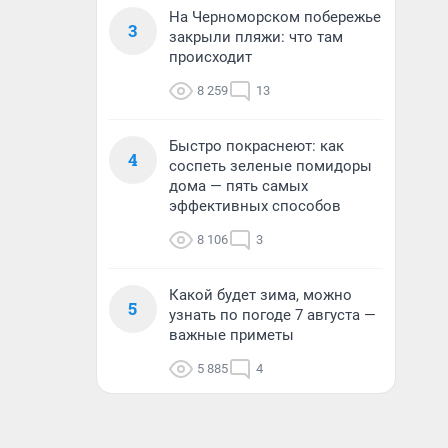
На Черноморском побережье
3
закрыли пляжи: что там
происходит
8 259
13
Быстро покраснеют: как
4
соспеть зеленые помидоры
дома — пять самых
эффективных способов
8 106
3
Какой будет зима, можно
5
узнать по погоде 7 августа —
важные приметы
5 885
4