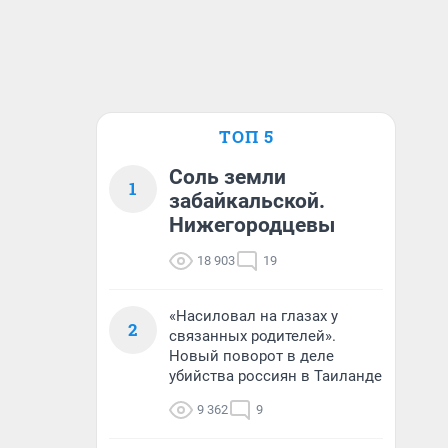
ТОП 5
Соль земли
1
забайкальской.
Нижегородцевы
18 903
19
«Насиловал на глазах у
2
связанных родителей».
Новый поворот в деле
убийства россиян в Таиланде
9 362
9