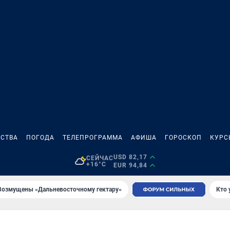
СТВА
ПОГОДА
ТЕЛЕПРОГРАММА
АФИША
ГОРОСКОП
КУРС
USD 82,17
СЕЙЧАС
+16°C
EUR 94,84
Возмущены «Дальневосточному гектару»
Кто 