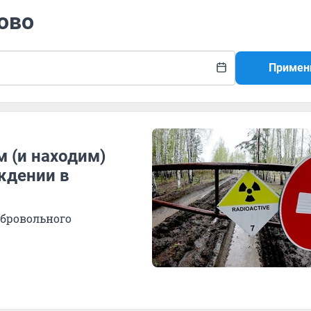
ово
Примен
 (и находим)
ждении в
обровольного