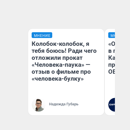
МНЕНИЕ
МНЕНИЕ
Колобок-колобок, я
«Огран
тебя боюсь! Ради чего
в голо
отложили прокат
Как в 
«Человека-паука» —
профес
отзыв о фильме про
ОВЗ
«человека-булку»
Надежда Губарь
Ре