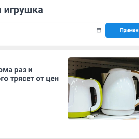
я игрушка
Примен
ома раз и
го трясет от цен