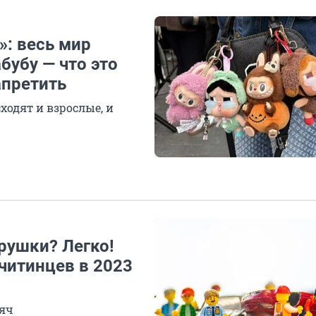
»: весь мир
бубу — что это
апретить
ходят и взрослые, и
грушки? Легко!
читинцев в 2023
сяч