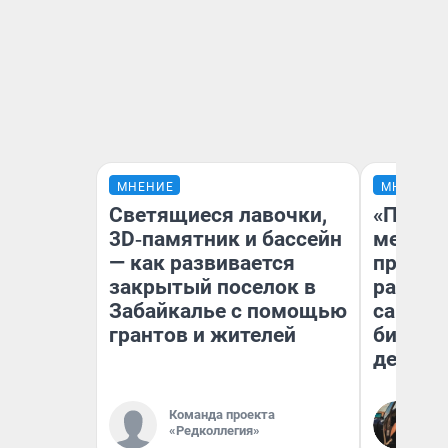
МНЕНИЕ
МНЕНИЕ
Светящиеся лавочки,
«Покуп
3D‑памятник и бассейн
мешке»
— как развивается
предпр
закрытый поселок в
рассказ
Забайкалье с помощью
самом 
грантов и жителей
бизнес
дешевы
На
Команда проекта
От
«Редколлегия»
де