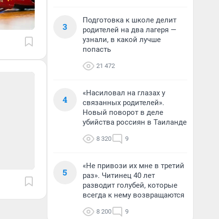
Подготовка к школе делит
3
родителей на два лагеря —
узнали, в какой лучше
попасть
21 472
«Насиловал на глазах у
4
связанных родителей».
Новый поворот в деле
убийства россиян в Таиланде
8 320
9
«Не привози их мне в третий
5
раз». Читинец 40 лет
разводит голубей, которые
всегда к нему возвращаются
8 200
9