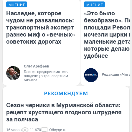
МНЕНИЕ
МНЕНИЕ
Наследие, которое
«Это было
чудом не развалилось:
безобразно». П
транспортный эксперт
площади Револ
разнес миф о «вечных»
исчезли цирки и
советских дорогах
маленькие дета
которые делают
удобнее
Олег Арефьев
Блогер, предприниматель,
Редакция «Чита
владелец в транспортном
бизнесе
РЕКОМЕНДУЕМ
Сезон черники в Мурманской области:
рецепт хрустящего ягодного штруделя
за полчаса
16 часов
11 670
Обсудить