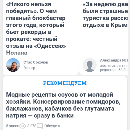
«Никого нельзя
«За неделю две
победить». О чем
были страшные
главный блокбастер
туристка расска
этого года, который
отдыхе в Крым
бьет рекорды в
прокате: честный
отзыв на «Одиссею»
Нолана
Александра Исм
Стас Соколов
заместитель глав
Эксперт
редактора 63.RU
РЕКОМЕНДУЕМ
Модные рецепты соусов от молодой
хозяйки. Консервирование помидоров,
баклажанов, кабачков без глутамата
натрия — сразу в банки
5 часов
3 278
Обсудить