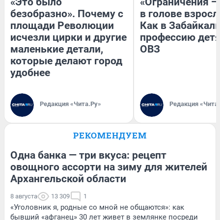
«Это было
«Ограничения —
безобразно». Почему с
в голове взросл
площади Революции
Как в Забайкал
исчезли цирки и другие
профессию детя
маленькие детали,
ОВЗ
которые делают город
удобнее
Редакция «Чита.Ру»
Редакция «Чита
РЕКОМЕНДУЕМ
Одна банка — три вкуса: рецепт
овощного ассорти на зиму для жителей
Архангельской области
8 августа
13 309
1
«Уголовник я, родные со мной не общаются»: как
бывший «афганец» 30 лет живет в землянке посреди