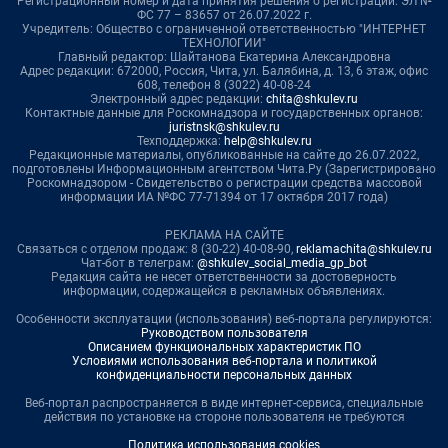
Регистрационный номер и дата принятия решения о регистрации: ЭЛ №
ФС 77 – 83657 от 26.07.2022 г.
Учредитель: Общество с ограниченной ответственностью "ИНТЕРНЕТ
ТЕХНОЛОГИИ"
Главный редактор: Шайтанова Екатерина Александровна
Адрес редакции: 672000, Россия, Чита, ул. Балябина, д. 13, 6 этаж, офис
608, телефон 8 (3022) 40-08-24
Электронный адрес редакции:
chita@shkulev.ru
Контактные данные для Роскомнадзора и государственных органов:
juristnsk@shkulev.ru
Техподдержка:
help@shkulev.ru
Редакционные материалы, опубликованные на сайте до 26.07.2022,
подготовлены Информационным агентством Чита.Ру (Зарегистрировано
Роскомнадзором - Свидетельство о регистрации средства массовой
информации ИА №ФС 77-71394 от 17 октября 2017 года)
РЕКЛАМА НА САЙТЕ
Связаться с отделом продаж: 8 (30-22) 40-08-90,
reklamachita@shkulev.ru
Чат-бот в телеграм:
@shkulev_social_media_gp_bot
Редакция сайта не несет ответственности за достоверность
информации, содержащейся в рекламных объявлениях.
Особенности эксплуатации (использования) веб-портала регулируются:
Руководством пользователя
Описанием функциональных характеристик ПО
Условиями использования веб-портала и политикой
конфиденциальности персональных данных
Веб-портал распространяется в виде интернет-сервиса, специальные
действия по установке на стороне пользователя не требуются
Политика использования cookies